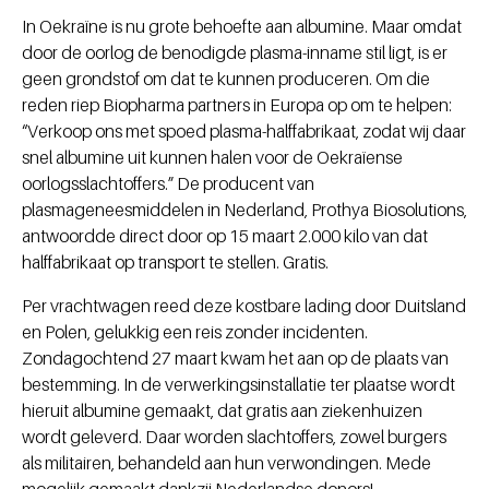
In Oekraïne is nu grote behoefte aan albumine. Maar omdat
door de oorlog de benodigde plasma-inname stil ligt, is er
geen grondstof om dat te kunnen produceren. Om die
reden riep Biopharma partners in Europa op om te helpen:
“Verkoop ons met spoed plasma-halffabrikaat, zodat wij daar
snel albumine uit kunnen halen voor de Oekraïense
oorlogsslachtoffers.” De producent van
plasmageneesmiddelen in Nederland, Prothya Biosolutions,
antwoordde direct door op 15 maart 2.000 kilo van dat
halffabrikaat op transport te stellen. Gratis.
Per vrachtwagen reed deze kostbare lading door Duitsland
en Polen, gelukkig een reis zonder incidenten.
Zondagochtend 27 maart kwam het aan op de plaats van
bestemming. In de verwerkingsinstallatie ter plaatse wordt
hieruit albumine gemaakt, dat gratis aan ziekenhuizen
wordt geleverd. Daar worden slachtoffers, zowel burgers
als militairen, behandeld aan hun verwondingen. Mede
mogelijk gemaakt dankzij Nederlandse donors!