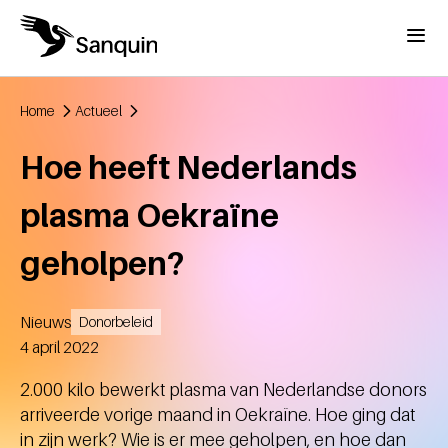
Overslaan en naar de inhoud gaan
Menu
Home
Actueel
Kruimelpad
Hoe heeft Nederlands
plasma Oekraïne
geholpen?
Nieuws
Donorbeleid
Aangemaakt
4 april 2022
2.000 kilo bewerkt plasma van Nederlandse donors
arriveerde vorige maand in Oekraïne. Hoe ging dat
in zijn werk? Wie is er mee geholpen, en hoe dan