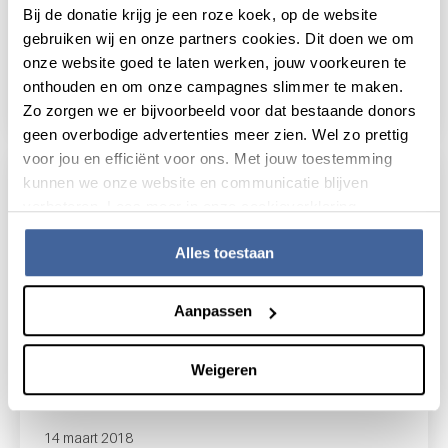
Bij de donatie krijg je een roze koek, op de website
15 februari 2024
gebruiken wij en onze partners cookies. Dit doen we om
onze website goed te laten werken, jouw voorkeuren te
Wijziging minimale gewicht voor donors
onthouden en om onze campagnes slimmer te maken.
lees nieuws
over wijziging minimale gewicht voor dono
Zo zorgen we er bijvoorbeeld voor dat bestaande donors
geen overbodige advertenties meer zien. Wel zo prettig
voor jou en efficiënt voor ons. Met jouw toestemming
kunnen we onze website en communicatie blijven
verbeteren. Lees meer in onze cookieverklaring.
Alles toestaan
Aanpassen
Weigeren
14 maart 2018