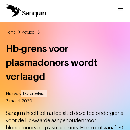
Overslaan en naar de inhoud gaan
Menu
Home
Actueel
Kruimelpad
Hb-grens voor
plasmadonors wordt
verlaagd
Nieuws
Donorbeleid
Aangemaakt
3 maart 2020
Sanquin heeft tot nu toe altijd dezelfde ondergrens
voor de Hb-waarde aangehouden voor
bloeddonors en plasmadonors. Hier komt vanaf 30