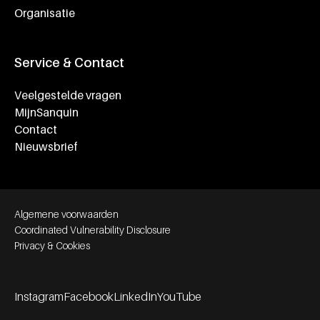
Organisatie
Service & Contact
Veelgestelde vragen
MijnSanquin
Contact
Nieuwsbrief
Footer bottom navigation
Algemene voorwaarden
Coordinated Vulnerability Disclosure
Privacy & Cookies
Instagram
Facebook
LinkedIn
YouTube
Footer socials