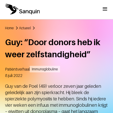
Overslaan en naar de inhoud gaan
Menu
Home
Actueel
Kruimelpad
Guy: “Door donors heb ik
weer zelfstandigheid”
Patiëntverhaal
Immunoglobuline
Aangemaakt
8 juli 2022
Guy van de Poel (49) verloor zeven jaar geleden
geleidelijk aan zijn spierkracht. Hij bleek de
spierziekte polymyositis te hebben. Sinds hij iedere
vier weken een infuus met immunoglobulinen krijgt
– eiwitten uit donorplasma – gaat het langzaam