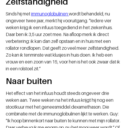
Zelfstandigheid
Sinds hij met
immunoglobulinen
wordt behandeld, nu
ongeveer twee jaar, merkt hij vooruitgang. “Iedere vier
weken krijg ik een infuus toegediend in het ziekenhuis.
Daar ben ik 3,5 uur zoet mee. Na afloop merk ik direct
verbetering: ik kan dan zelf opstaan en in huis met een
rollator rondlopen. Dat geeft zo veel meer zelfstandigheid.
Zo kan ik tenminste wat klusjes in huis doen. Ik heb een
vrouw en een zoon van 15, voor hen is het ook zwaar dat ik
in een rolstoel zit.”
Naar buiten
Het effect van het infuus houdt steeds ongeveer drie
weken aan. Twee weken na het infuus krijgt hij nog een
stootkuur met het geneesmiddel dexamethason. Die
combinatie met de immunoglobulinen lijkt te werken. Guy:
“Ik hoop binnenkort naar buiten te kunnen met mijn rollator.
Daar verheug ik me enorm op, nu het mooi weer wordt.” Of