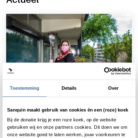
Toestemming
Details
Over
Patiëntverhaal
7 juli 2021
Sanquin maakt gebruik van cookies én een (roze) koek
Gisou: “Donors houden mij in
Bij de donatie krijg je een roze koek, op de website
leven”
gebruiken wij en onze partners cookies. Dit doen we om
lees patiëntverhaal
over gisou: “donors houden mij in l
onze website goed te laten werken, jouw voorkeuren te