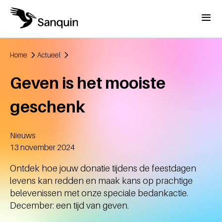
Overslaan en naar de inhoud gaan
Menu
Home
Actueel
Kruimelpad
Geven is het mooiste
geschenk
Nieuws
Aangemaakt
13 november 2024
Ontdek hoe jouw donatie tijdens de feestdagen
levens kan redden en maak kans op prachtige
belevenissen met onze speciale bedankactie.
December: een tijd van geven.