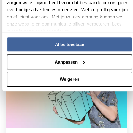
zorgen we er bijvoorbeeld voor dat bestaande donors geen
Nieuws
20 november 2025
overbodige advertenties meer zien. Wel zo prettig voor jou
en efficiënt voor ons. Met jouw toestemming kunnen we
Het zit in ons bloed. Geven om
onze website en communicatie blijven verbeteren. Lees
elkaar.
meer in onze cookieverklaring.
lees nieuws
over het zit in ons bloed. geven om elkaar.
Alles toestaan
Aanpassen
Weigeren