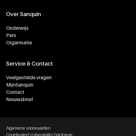
Over Sanquin
Onderwijs
Pers
Organisatie
Service & Contact
Veelgestelde vragen
MijnSanquin
Contact
Nieuwsbrief
Footer bottom navigation
Algemene voorwaarden
Coordinated Vulnerability Disclosure