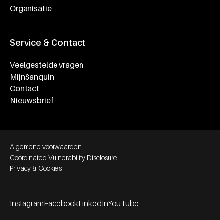
Organisatie
Service & Contact
Veelgestelde vragen
MijnSanquin
Contact
Nieuwsbrief
Footer bottom navigation
Algemene voorwaarden
Coordinated Vulnerability Disclosure
Privacy & Cookies
Instagram
Facebook
LinkedIn
YouTube
Footer socials