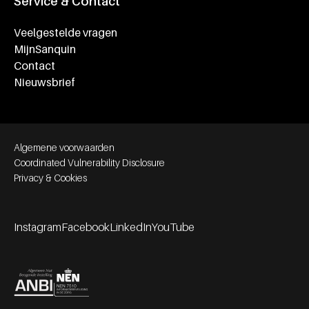
Service & Contact
Veelgestelde vragen
MijnSanquin
Contact
Nieuwsbrief
Footer bottom navigation
Algemene voorwaarden
Coordinated Vulnerability Disclosure
Privacy & Cookies
Instagram
Facebook
LinkedIn
YouTube
Footer socials
Partners