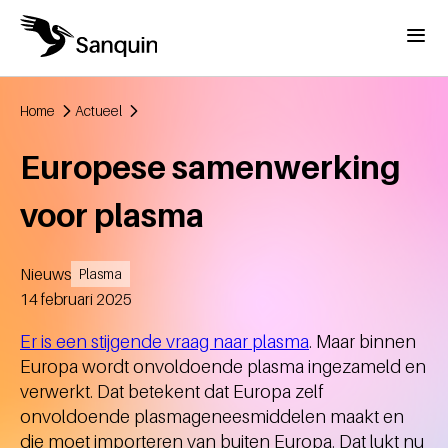
Overslaan en naar de inhoud gaan
Menu
Home
Actueel
Kruimelpad
Europese samenwerking
voor plasma
Nieuws
Plasma
Aangemaakt
14 februari 2025
Er is een stijgende vraag naar plasma
. Maar binnen
Europa wordt onvoldoende plasma ingezameld en
verwerkt. Dat betekent dat Europa zelf
onvoldoende plasmageneesmiddelen maakt en
die moet importeren van buiten Europa. Dat lukt nu