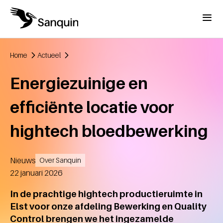
Overslaan en naar de inhoud gaan
Menu
Home
Actueel
Kruimelpad
Energiezuinige en
efficiënte locatie voor
hightech bloedbewerking
Nieuws
Over Sanquin
Aangemaakt
22 januari 2026
In de prachtige hightech productieruimte in
Elst voor onze afdeling Bewerking en Quality
Control brengen we het ingezamelde