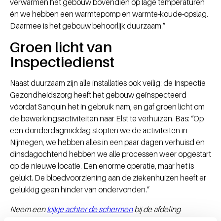
verwarmen het gebouw bovendien op lage temperaturen
én we hebben een warmtepomp en warmte-koude-opslag.
Daarmee is het gebouw behoorlijk duurzaam.”
Groen licht van
Inspectiedienst
Naast duurzaam zijn alle installaties ook veilig: de Inspectie
Gezondheidszorg heeft het gebouw geïnspecteerd
vóórdat Sanquin het in gebruik nam, en gaf groen licht om
de bewerkingsactiviteiten naar Elst te verhuizen. Bas: “Op
een donderdagmiddag stopten we de activiteiten in
Nijmegen, we hebben alles in een paar dagen verhuisd en
dinsdagochtend hebben we alle processen weer opgestart
op de nieuwe locatie. Een enorme operatie, maar het is
gelukt. De bloedvoorziening aan de ziekenhuizen heeft er
gelukkig geen hinder van ondervonden.”
Neem een
kijkje achter de schermen
bij de afdeling
Bewerking.