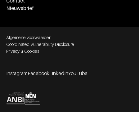
Contact
Nieuwsbrief
Footer bottom navigation
Algemene voorwaarden
Coordinated Vulnerability Disclosure
Privacy & Cookies
Instagram
Facebook
LinkedIn
YouTube
Footer socials
Partners