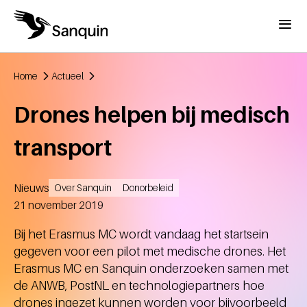
Overslaan en naar de inhoud gaan
Menu
Home
Actueel
Kruimelpad
Drones helpen bij medisch
transport
Nieuws
Over Sanquin
Donorbeleid
Aangemaakt
21 november 2019
Bij het Erasmus MC wordt vandaag het startsein
gegeven voor een pilot met medische drones. Het
Erasmus MC en Sanquin onderzoeken samen met
de ANWB, PostNL en technologiepartners hoe
drones ingezet kunnen worden voor bijvoorbeeld