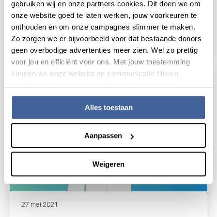
gebruiken wij en onze partners cookies. Dit doen we om
Het zit in ons bloed. Geven om
onze website goed te laten werken, jouw voorkeuren te
elkaar.
onthouden en om onze campagnes slimmer te maken.
Zo zorgen we er bijvoorbeeld voor dat bestaande donors
lees nieuws
over het zit in ons bloed. geven om elkaar.
geen overbodige advertenties meer zien. Wel zo prettig
voor jou en efficiënt voor ons. Met jouw toestemming
kunnen we onze website en communicatie blijven
verbeteren. Lees meer in onze cookieverklaring.
Alles toestaan
Aanpassen
Weigeren
27 mei 2021