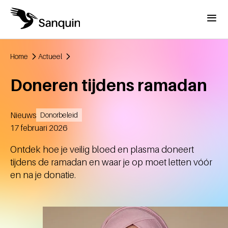
Overslaan en naar de inhoud gaan
Menu
Home
Actueel
Kruimelpad
Doneren tijdens ramadan
Nieuws
Donorbeleid
Aangemaakt
17 februari 2026
Ontdek hoe je veilig bloed en plasma doneert
tijdens de ramadan en waar je op moet letten vóór
en na je donatie.