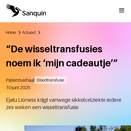
Overslaan en naar de inhoud gaan
Menu
Home
Actueel
Kruimelpad
“De wisseltransfusies
noem ik ‘mijn cadeautje’”
Patiëntverhaal
Bloedtransfusie
Aangemaakt
10 juni 2025
Ejatu Lioness krijgt vanwege sikkelcelziekte iedere
zes weken een wisseltransfusie.