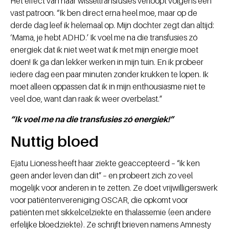
Het effect van haar wisseltransfusies verloopt volgens een
vast patroon. “Ik ben direct erna heel moe, maar op de
derde dag leef ik helemaal op. Mijn dochter zegt dan altijd:
‘Mama, je hebt ADHD.’ Ik voel me na die transfusies zó
energiek dat ik niet weet wat ik met mijn energie moet
doen! Ik ga dan lekker werken in mijn tuin. En ik probeer
iedere dag een paar minuten zonder krukken te lopen. Ik
moet alleen oppassen dat ik in mijn enthousiasme niet te
veel doe, want dan raak ik weer overbelast.”
“Ik voel me na die transfusies zó energiek!”
Nuttig bloed
Ejatu Lioness heeft haar ziekte geaccepteerd – “ik ken
geen ander leven dan dit” – en probeert zich zo veel
mogelijk voor anderen in te zetten. Ze doet vrijwilligerswerk
voor patiëntenvereniging OSCAR, die opkomt voor
patiënten met sikkelcelziekte en thalassemie (een andere
erfelijke bloedziekte). Ze schrijft brieven namens Amnesty