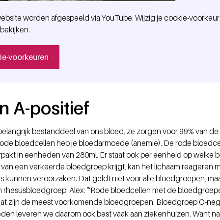
ebsite worden afgespeeld via YouTube. Wijzig je cookie-voorkeur
bekijken.
kie-voorkeuren
n A-positief
belangrijk bestanddeel van ons bloed, ze zorgen voor 99% van de 
n rode bloedcellen heb je bloedarmoede (anemie). De rode bloedce
verpakt in eenheden van 280ml. Er staat ook per eenheid op welke
d van een verkeerde bloedgroep krijgt, kan het lichaam reageren m
 kunnen veroorzaken. Dat geldt niet voor alle bloedgroepen, maar
en rhesusbloedgroep. Alex: “‘Rode bloedcellen met de bloedgroepen
at zijn de meest voorkomende bloedgroepen. Bloedgroep O-negati
den leveren we daarom ook best vaak aan ziekenhuizen. Want na