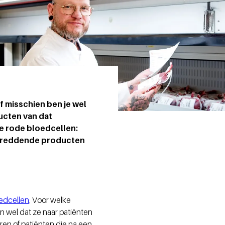
f misschien ben je wel
ucten van dat
e rode bloedcellen:
nsreddende producten
edcellen
. Voor welke
n wel dat ze naar patiënten
ren of patiënten die na een