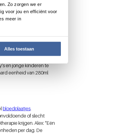
en. Zo zorgen we er
 is een afbraakproduct dat
g voor jou en efficiënt voor
oed van de baby’tjes wordt
es meer in
s echt knap dat artsen een
oedcellen heeft. Wij
e. Zo’n zakje bevat 150ml
Alles toestaan
’s en jonge kinderen te
aard eenheid van 280ml
el
bloedplaatjes
.
onvoldoende of slecht
erapie krijgen. Alex: “Eén
 eenheden per dag. De