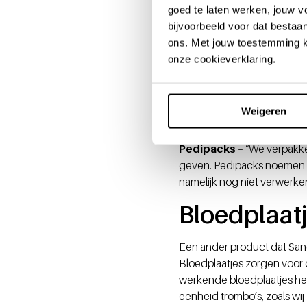
goed te laten werken, jouw 
we voor wisseltransfusies bi
bijvoorbeeld voor dat bestaan
ontstaat als rode bloedcell
ons. Met jouw toestemming k
in het ziekenhuis heel gele
onze cookieverklaring.
Bewerking voor intra-u
transfusie van een foetus 
prepareren daarvoor een pi
Weigeren
donorbloed, waarvan 20 to
Pedipacks
– “We verpakke
geven. Pedipacks noemen w
namelijk nog niet verwerke
Bloedplaat
Een ander product dat Sanq
Bloedplaatjes zorgen voor 
werkende bloedplaatjes heb
eenheid trombo’s, zoals wij