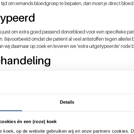
 tijd om iemands bloedgroep te bepalen, dan moet je direct bloe
typeerd
 juist om extra goed passend donorbloed voor een specifieke patië
. Bijvoorbeeld omdat die patiënt al veel antistoffen tegen allerle
n wij daarnaar op zoek en leveren we ‘extra uitgetypeerde’ rode b
ehandeling
ten Alex en zijn collega’s de rode bloedcellen een speciale be
de techniek ‘wassen’ we alle eiwitten uit een eenheid rode bloed
 voor mensen met een eiwitallergie.”
Details
veel voor patiënten met kanker die een heel lage afweer hebben. M
s ziek van kunnen worden. Vroeger gebruikten we daar een radioac
tgenapparaat. Dat is eenvoudiger in het gebruik.”
cookies én een (roze) koek
roze koek, op de website gebruiken wij en onze partners cookies.
 we de bewaarvloeistof uit de zak met rode bloedcellen en voegen