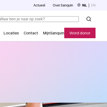
Actueel
Over Sanquin
NL
EN
Top navigation
Zoeken
Locaties
Contact
MijnSanquin
Word donor
Secundaire navigatie