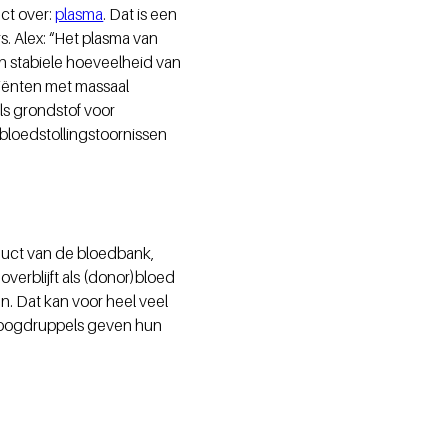
uct over:
plasma
. Dat is een
s. Alex: “Het plasma van
n stabiele hoeveelheid van
tiënten met massaal
ls grondstof voor
bloedstollingstoornissen
roduct van de bloedbank,
verblijft als (donor)bloed
n. Dat kan voor heel veel
 oogdruppels geven hun