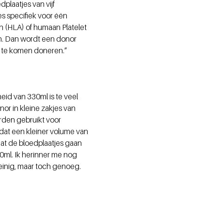
laatjes van vijf
s specifiek voor één
 (HLA) of humaan Platelet
en. Dan wordt een donor
 te komen doneren.”
eid van 330ml is te veel
or in kleine zakjes van
rden gebruikt voor
odat een kleiner volume van
dat de bloedplaatjes gaan
0ml. Ik herinner me nog
einig, maar toch genoeg.