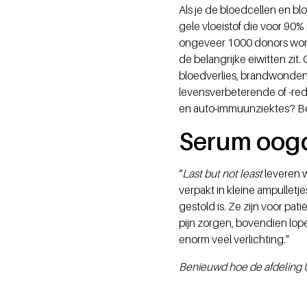
Als je de bloedcellen en blo
gele vloeistof die voor 90% 
ongeveer 1000 donors wordt
de belangrijke eiwitten zi
bloedverlies, brandwonden o
levensverbeterende of -red
en auto-immuunziektes? Bel
Serum oog
“
Last but not least
leveren
verpakt in kleine ampulletj
gestold is. Ze zijn voor p
pijn zorgen, bovendien lo
enorm veel verlichting.”
Benieuwd hoe de afdeling Ui