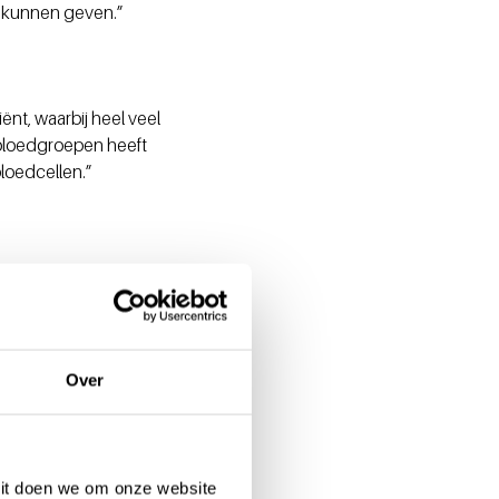
d kunnen geven.”
nt, waarbij heel veel
i bloedgroepen heeft
loedcellen.”
handeling geven:
cellen. Dat doen we
Over
et bestraling maak je álles
tieve bron voor, sinds een
 Dit doen we om onze website
 we plasma toe. Dit maken