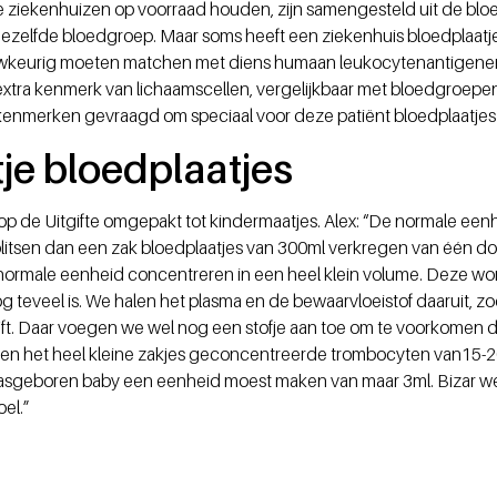
iekenhuizen op voorraad houden, zijn samengesteld uit de bloedp
ezelfde bloedgroep. Maar soms heeft een ziekenhuis bloedplaatje
auwkeurig moeten matchen met diens humaan leukocytenantigenen
 extra kenmerk van lichaamscellen, vergelijkbaar met bloedgroep
kenmerken gevraagd om speciaal voor deze patiënt bloedplaatjes
je bloedplaatjes
p de Uitgifte omgepakt tot kindermaatjes. Alex: “De normale eenh
plitsen dan een zak bloedplaatjes van 300ml verkregen van één don
ormale eenheid concentreren in een heel klein volume. Deze wo
g teveel is. We halen het plasma en de bewaarvloeistof daaruit, z
lijft. Daar voegen we wel nog een stofje aan toe om te voorkomen 
rden het heel kleine zakjes geconcentreerde trombocyten van15-2
 pasgeboren baby een eenheid moest maken van maar 3ml. Bizar w
el.”