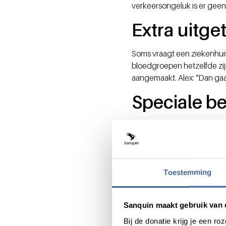
verkeersongeluk is er geen
Extra uitge
Soms vraagt een ziekenhuis
bloedgroepen hetzelfde zijn
aangemaakt. Alex: “Dan gaa
Speciale b
Voor sommige patiënten moe
Wassen
- “Met een bepaal
ongeveer 1 keer per maand,
Toestemming
Bestralen
– “Dit doen we 
stuk waar ze mogelijkerwij
jaar werken we met een rön
Sanquin maakt gebruik van 
Bij de donatie krijg je een 
Wisselen
– “Hierbij halen