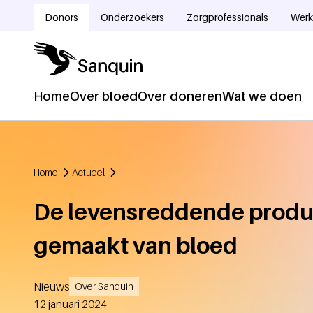
Overslaan en naar de inhoud gaan
Donors
Onderzoekers
Zorgprofessionals
Werk
Doelgroepnavigatie
Home
Over bloed
Over doneren
Wat we doen
Hoofdnavigatie
Home
Actueel
Kruimelpad
De levensreddende prod
gemaakt van bloed
Nieuws
Over Sanquin
Aangemaakt
12 januari 2024