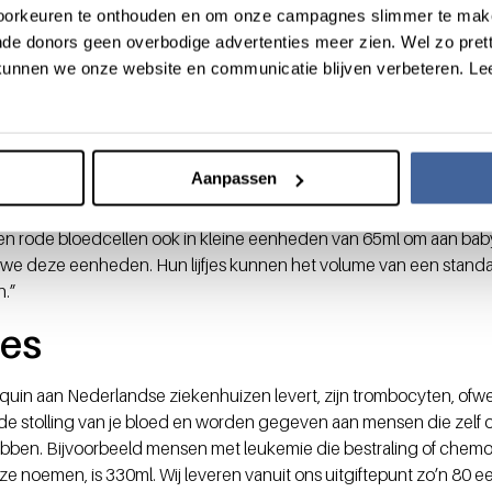
voorkeuren te onthouden en om onze campagnes slimmer te mak
j pasgeboren baby’s met te veel bilirubine in hun bloed. Bilirubine
de donors geen overbodige advertenties meer zien. Wel zo pretti
en worden afgebroken, bijvoorbeeld bij rhesusziekte. Het eigen bl
unnen we onze website en communicatie blijven verbeteren. Le
idelijk gewisseld met dit bloedproduct.”
teriene transfusie
– “Dit vind ik zó bijzonder om te maken; het i
ín de baarmoeder
kunnen uitvoeren, als het kindje te weinig rode bl
epklein zakje met rode bloedcellen, gewassen met natriumchlorid
Aanpassen
t 90ml gegeven wordt.”
n rode bloedcellen ook in kleine eenheden van 65ml om aan baby
e deze eenheden. Hun lijfjes kunnen het volume van een stand
n.”
jes
uin aan Nederlandse ziekenhuizen levert, zijn trombocyten, ofw
de stolling van je bloed en worden gegeven aan mensen die zelf 
ben. Bijvoorbeeld mensen met leukemie die bestraling of chemoth
 ze noemen, is 330ml. Wij leveren vanuit ons uitgiftepunt zo’n 80