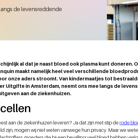
 langs de levensreddende
chijnlijk al dat je naast bloed ook plasma kunt doneren. O
nquin maakt namelijk heel veel verschillende bloedprod
oor onze aders stroomt. Van kindermaatjes tot bestraald
er Uitgifte in Amsterdam, neemt ons mee langs de leve
s uitgeven aan de ziekenhuizen.
cellen
est aan de ziekenhuizen leveren? Ja dat zijn met stip de
rode blo
ld zijn, mogen wij niet weten vanwege hun privacy. Maar we wete
achtoffers, moeders die bij een bevalling veel bloed hebben verlo