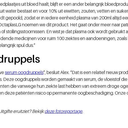
edplaatjes uit bloed haalt, blijft er een ander belangrijk bloedprod
uit water bestaat en voor 10% uit eiwitten, zouten, vetten en suiker
 gepoold, zodat er in iedere eenheid plasma van 200ml altijd ee
t. OctaplasLG noemen we dit product. Het gaat onder meer naar pa
f stollingsstoornissen. En wist je dat plasma ook wordt gebruikt a
dende medicijnen voor ruim 100 ziektes en aandoeningen, zoals 
angrijk spul dus.”
druppels
 we
serum oogdruppels
”, besluit Alex. “Dat is een relatief nieuw p
es. Deze oogdruppels worden gemaakt van serum, de vloeistof die o
atiënten die vanwege hun ziekte last hebben van extreem droge oge
pen deze patiënten risico op permanente oogbeschadiging. Onze
tgifte eruitziet? Bekijk
deze fotoreportage
.