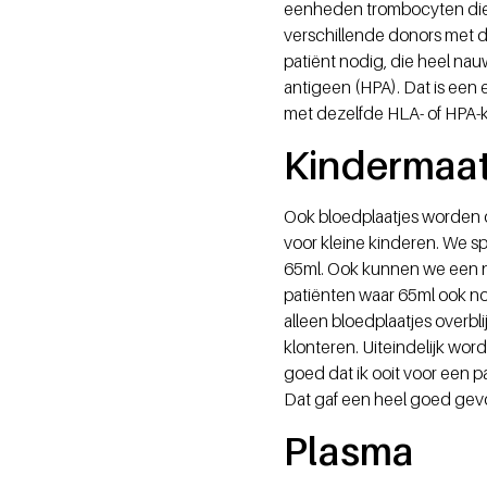
eenheden trombocyten die z
verschillende donors met d
patiënt nodig, die heel n
antigeen (HPA). Dat is een
met dezelfde HLA- of HPA-
Kindermaat
Ook bloedplaatjes worden o
voor kleine kinderen. We s
65ml. Ook kunnen we een n
patiënten waar 65ml ook no
alleen bloedplaatjes overb
klonteren. Uiteindelijk wo
goed dat ik ooit voor een
Dat gaf een heel goed gevo
Plasma