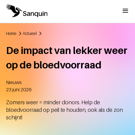
Overslaan en naar de inhoud gaan
Menu
Home
Actueel
Kruimelpad
De impact van lekker weer
op de bloedvoorraad
Nieuws
Aangemaakt
23 juni 2026
Zomers weer = minder donors. Help de
bloedvoorraad op peil te houden, ook als de zon
schijnt!