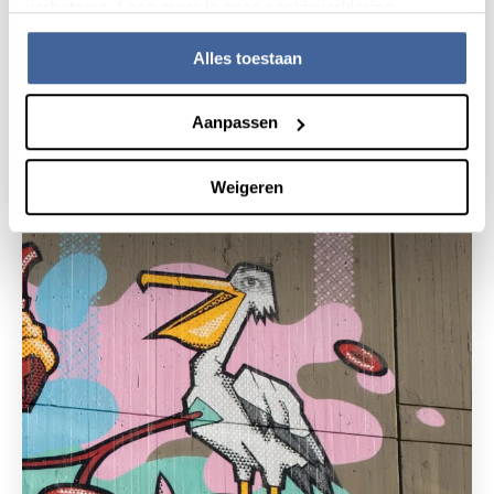
verbeteren. Lees meer in onze cookieverklaring.
Alles toestaan
30 oktober 2019
Spam? Nee, we hebben écht je hulp nodig
Aanpassen
donor!
lees nieuws
over spam? nee, we hebben écht je hulp no
Weigeren