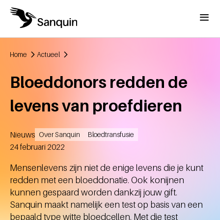
Overslaan en naar de inhoud gaan
Menu
Home
Actueel
Kruimelpad
Bloeddonors redden de
levens van proefdieren
Nieuws
Over Sanquin
Bloedtransfusie
Aangemaakt
24 februari 2022
Mensenlevens zijn niet de enige levens die je kunt
redden met een bloeddonatie. Ook konijnen
kunnen gespaard worden dankzij jouw gift.
Sanquin maakt namelijk een test op basis van een
bepaald type witte bloedcellen. Met die test