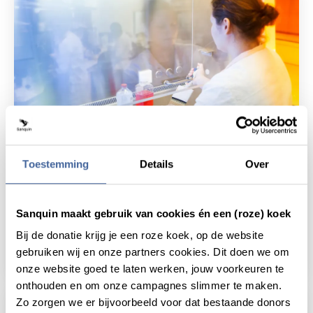
Toestemming
Details
Over
Nieuws
28 november 2019
Sanquin maakt gebruik van cookies én een (roze) koek
Eén bloeddonatie spaart 500
konijnen
Bij de donatie krijg je een roze koek, op de website
gebruiken wij en onze partners cookies. Dit doen we om
lees nieuws
over eén bloeddonatie spaart 500 konijnen
onze website goed te laten werken, jouw voorkeuren te
onthouden en om onze campagnes slimmer te maken.
Zo zorgen we er bijvoorbeeld voor dat bestaande donors