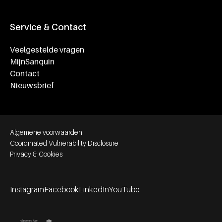
Service & Contact
Veelgestelde vragen
MijnSanquin
Contact
Nieuwsbrief
Footer bottom navigation
Algemene voorwaarden
Coordinated Vulnerability Disclosure
Privacy & Cookies
Instagram
Facebook
LinkedIn
YouTube
Footer socials