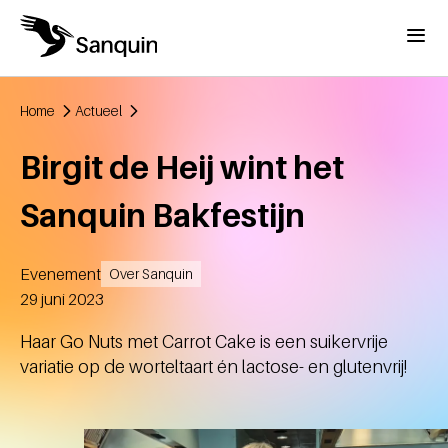
Overslaan en naar de inhoud gaan
Menu
Home
Actueel
Kruimelpad
Birgit de Heij wint het
Sanquin Bakfestijn
Evenement
Over Sanquin
Aangemaakt
29 juni 2023
Haar Go Nuts met Carrot Cake is een suikervrije
variatie op de worteltaart én lactose- en glutenvrij!