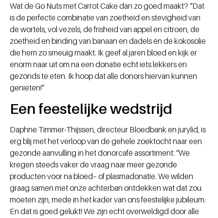
Wat de Go Nuts met Carrot Cake dan zo goed maakt? “Dat
is de perfecte combinatie van zoetheid en stevigheid van
de wortels, vol vezels, de frisheid van appel en citroen, de
zoetheid en binding van banaan en dadels én de kokosolie
die hem zo smeuïg maakt. Ik geef al jaren bloed en kijk er
enorm naar uit om na een donatie echt iets lekkers en
gezonds te eten. Ik hoop dat alle donors hiervan kunnen
genieten!”
Een feestelijke wedstrijd
Daphne Timmer-Thijssen, directeur Bloedbank en jurylid, is
erg blij met het verloop van de gehele zoektocht naar een
gezonde aanvulling in het donorcafé assortiment: “We
kregen steeds vaker de vraag naar meer gezonde
producten voor na bloed– of plasmadonatie. We wilden
graag samen met onze achterban ontdekken wat dat zou
moeten zijn, mede in het kader van ons feestelijke jubileum.
En dat is goed gelukt! We zijn echt overweldigd door alle