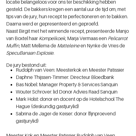
locatie belangeloos voor ons ter beschikking hebben
gesteld. De bakkers kregen een aantal uur de tijd om, met
tips van de jury, hun recept te perfectioneren en te bakken.
Daarna werd er gepresenteerd en geproefd.
Naast Birgit met het winnende recept, presenteerde Manjo
van Boxtel haar
Kompelkoek
, Marja Vermaas een
Pelicarrot
Muffin
, Matt Mellema de
Matteleine
en Nynke de Vries de
SpecuBanaan Explosie
.
De jury bestond uit:
Rudolph van Veen: Meesterkok en Meester Patissier
Daphne Thijssen-Timmer: Directeur Bloedbank
Bas Nobel: Manager Property & Services Sanquin
Wouter Schrover: lid Donor Advies Raad Sanquin
Mark Holst: donor en docent op de Hotelschool The
Hague (deskundig gastjurylid)
Sabrina de Jager-de Keiser: donor (fijnproevend
gastjurylid)
Meester Kok en Meester Patissier Rudolph van Veen,