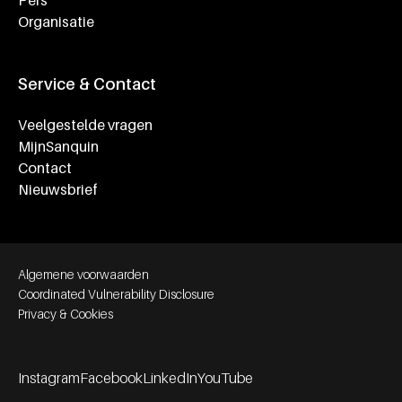
Pers
Organisatie
Service & Contact
Veelgestelde vragen
MijnSanquin
Contact
Nieuwsbrief
Footer bottom navigation
Algemene voorwaarden
Coordinated Vulnerability Disclosure
Privacy & Cookies
Instagram
Facebook
LinkedIn
YouTube
Footer socials