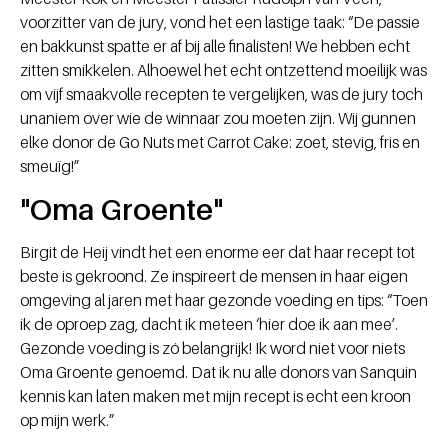
voorzitter van de jury, vond het een lastige taak: “De passie
en bakkunst spatte er af bij alle finalisten! We hebben echt
zitten smikkelen. Alhoewel het echt ontzettend moeilijk was
om vijf smaakvolle recepten te vergelijken, was de jury toch
unaniem over wie de winnaar zou moeten zijn. Wij gunnen
elke donor de Go Nuts met Carrot Cake: zoet, stevig, fris en
smeuïg!”
"Oma Groente"
Birgit de Heij vindt het een enorme eer dat haar recept tot
beste is gekroond. Ze inspireert de mensen in haar eigen
omgeving al jaren met haar gezonde voeding en tips: “Toen
ik de oproep zag, dacht ik meteen ‘hier doe ik aan mee’.
Gezonde voeding is zó belangrijk! Ik word niet voor niets
Oma Groente genoemd. Dat ik nu alle donors van Sanquin
kennis kan laten maken met mijn recept is echt een kroon
op mijn werk.”