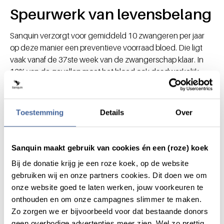
Speurwerk van levensbelang
Sanquin verzorgt voor gemiddeld 10 zwangeren per jaar
op deze manier een preventieve voorraad bloed. Die ligt
vaak vanaf de 37ste week van de zwangerschap klaar. In
12% van de gevallen moet het bloed ook daadwerkelijk
gebruikt worden. Jessie: “Dat lijkt weinig, maar als een
moeder eenmaal bloed nodig heeft bij de bevalling, dan is
het ook echt van levensbelang. Met ons gezamenlijke
Toestemming
Details
Over
speurwerk naar dit zeldzame donorbloed redden we
levens.”
Sanquin maakt gebruik van cookies én een (roze) koek
Nieuwsgierig naar meer?
Bij de donatie krijg je een roze koek, op de website
• Een heel bijzonder geval waarvoor Jessie en Fikreta
gebruiken wij en onze partners cookies. Dit doen we om
passend bloed hebben gezocht, betreft een jonge vrouw
onze website goed te laten werken, jouw voorkeuren te
die aan sikkelcelanemie lijdt. Lees haar
unieke verhaal
.
onthouden en om onze campagnes slimmer te maken.
Zo zorgen we er bijvoorbeeld voor dat bestaande donors
• Soms wordt een ongeboren kind ernstig ziek door
geen overbodige advertenties meer zien. Wel zo prettig