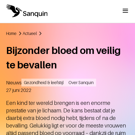
Overslaan en naar de inhoud gaan
Menu
Home
Actueel
Kruimelpad
Bijzonder bloed om veilig
te bevallen
Nieuws
Gezondheid & leefstijl
Over Sanquin
Aangemaakt
27 juni 2022
Een kind ter wereld brengen is een enorme
prestatie van je lichaam. De kans bestaat dat je
daarbij extra bloed nodig hebt, tijdens of na de
bevalling. Gelukkig ligt er voor de meeste vrouwen
altijd passend bloed op voorraad – dankzij de ruim