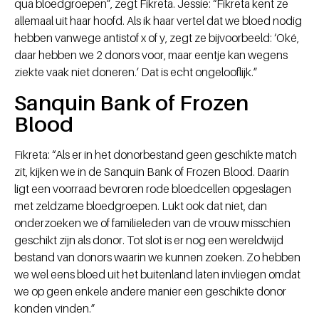
qua bloedgroepen”, zegt Fikreta. Jessie: “Fikreta kent ze
allemaal uit haar hoofd. Als ik haar vertel dat we bloed nodig
hebben vanwege antistof x of y, zegt ze bijvoorbeeld: ‘Oké,
daar hebben we 2 donors voor, maar eentje kan wegens
ziekte vaak niet doneren.’ Dat is echt ongelooflijk.”
Sanquin Bank of Frozen
Blood
Fikreta: “Als er in het donorbestand geen geschikte match
zit, kijken we in de Sanquin Bank of Frozen Blood. Daarin
ligt een voorraad bevroren rode bloedcellen opgeslagen
met zeldzame bloedgroepen. Lukt ook dat niet, dan
onderzoeken we of familieleden van de vrouw misschien
geschikt zijn als donor. Tot slot is er nog een wereldwijd
bestand van donors waarin we kunnen zoeken. Zo hebben
we wel eens bloed uit het buitenland laten invliegen omdat
we op geen enkele andere manier een geschikte donor
konden vinden.”