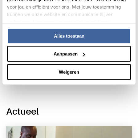
antistoffen die de moeder heeft gevormd tegen de
voor jou en efficiënt voor ons. Met jouw toestemming
bloedgroep van het kind. Sanquin helpt ook door passend
kunnen we onze website en communicatie blijven
bloed te zoeken voor een bloedtransfusie bij het kind in de
verbeteren. Lees meer in onze cookieverklaring.
baarmoeder. Lees dit
boeiende verhaal
.
Alles toestaan
Aanpassen
Deel dit bericht via:
Weigeren
Actueel