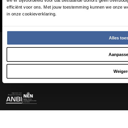
we er bijvoorbeeld voor dat bestaande donors geen overbodig
MijnSanquin
efficiënt voor ons. Met jouw toestemming kunnen we onze w
Contact
in onze cookieverklaring.
Nieuwsbrief
Alles toe
Footer bottom navigation
Algemene voorwaarden
Coordinated Vulnerability Disclosure
Aanpass
Privacy & Cookies
Weiger
Instagram
Facebook
LinkedIn
YouTube
Footer socials
Partners