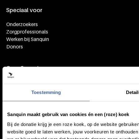
Speciaal voor
Onderzoekers
Zorgprofessionals
Werken bij Sanquin
Donors
Over Sanquin
Onderwijs
Pers
Toestemming
Detail
Organisatie
Sanquin maakt gebruik van cookies én een (roze) koek
Service & Contact
Bij de donatie krijg je een roze koek, op de website gebruik
website goed te laten werken, jouw voorkeuren te onthoud
Veelgestelde vragen