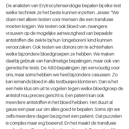
De analisten van Erytrocytenserologie bepalen bij elke test
welke techniek ze het beste kunnen inzetten. Jessie: “We
doen niet alleen testen voor mensen die een transfusie
moeten krijgen. We testen ook bloed van zwangere
vrouwen op de mogelijke aanwezigheid van bepaalde
antistoffen die ziekte bij hun (ongeboren) kind kunnen
veroorzaken. Ook testen we donors om te achterhalen
welke bijzondere bloedgroepen ze hebben. We maken
daarbij gebruik van handmatige bepalingen, maar ook van
genetische tests. De AB0-bepalingen zijn eenvoudig voor
ons, maar soms hebben we heel bijzondere casussen. Zo
kan iemands bloed in álle testbuisjes klonteren. Dan is het
een hele klus om uit te vogelen tegen welke bloedgroep de
antistof nou precies gericht is. Een patiënt kan ook
meerdere antistoffen in het bloed hebben. Het duurt al
gauw een paar uur om alles goed te bepalen. Soms zijn we
zelfs meerdere dagen bezig met één patiënt. Dat puzzelen
is complex maar erg boeiend. En het maakt de transfusie