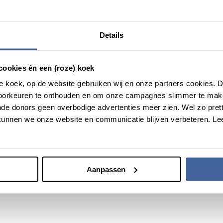
t zien dat de donor heel graag meer wil weten van zijn of haar 
 en kijken nu of we dat – al dan niet met partners – kunnen uitbrei
bij een oproep wel trouw naar de Bloedbank te komen. Die moge
Details
den nieuwe donors nodig
cookies én een (roze) koek
 in de aankomende jaren tienduizenden nieuwe donors nodig. Vo
roze koek, op de website gebruiken wij en onze partners cookies.
amellocaties meer bloed en plasma moet inzamelen om de vraag v
voorkeuren te onthouden en om onze campagnes slimmer te mak
en met een donor die tijd heeft en ook écht komt doneren.
de donors geen overbodige advertenties meer zien. Wel zo pretti
unnen we onze website en communicatie blijven verbeteren. Le
Aanpassen