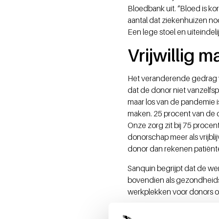
Bloedbank uit. “Bloed is ko
aantal dat ziekenhuizen n
Een lege stoel en uiteindel
Vrijwillig m
Het veranderende gedrag v
dat de donor niet vanzelfs
maar los van de pandemie i
maken. 25 procent van de d
Onze zorg zit bij 75 procent
donorschap meer als vrijbli
donor dan rekenen patiënte
Sanquin begrijpt dat de wer
bovendien als gezondheids
werkplekken voor donors op
Daarnaast werkt Sanquin a