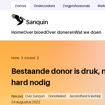
Overslaan en naar de inhoud gaan
Donors
Onderzoekers
Zorgprofessionals
Werk
Doelgroepnavigatie
Home
Over bloed
Over doneren
Wat we doen
Hoofdnavigatie
Home
Actueel
Kruimelpad
Bestaande donor is druk,
hard nodig
Nieuws
Over Sanquin
Donorbeleid
Gezondheid & leefstijl
Aangemaakt
24 augustus 2022