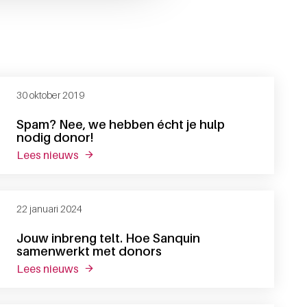
30 oktober 2019
Spam? Nee, we hebben écht je hulp
nodig donor!
lees nieuws
over spam? nee, we hebben écht je hulp nodi
22 januari 2024
Jouw inbreng telt. Hoe Sanquin
samenwerkt met donors
lees nieuws
over jouw inbreng telt. hoe sanquin samenwe