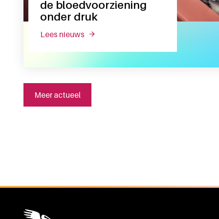
de bloedvoorziening
onder druk
lees nieuws
over ook na covid-19 blijft de bloedv
Meer actueel
Algemene informatie