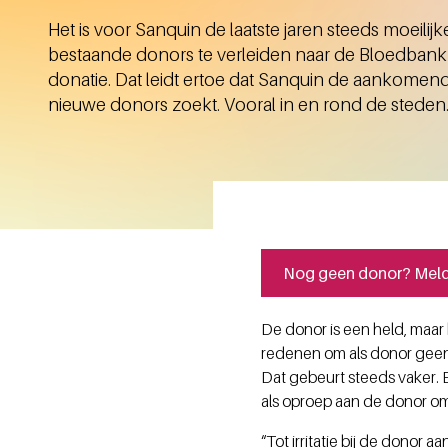
Het is voor Sanquin de laatste jaren steeds moeil
bestaande donors te verleiden naar de Bloedban
donatie. Dat leidt ertoe dat Sanquin de aankomen
nieuwe donors zoekt. Vooral in en rond de stede
Nog geen donor? Meld 
De donor is een held, maar
redenen om als donor geen 
Dat gebeurt steeds vaker. E
als oproep aan de donor o
“Tot irritatie bij de donor 