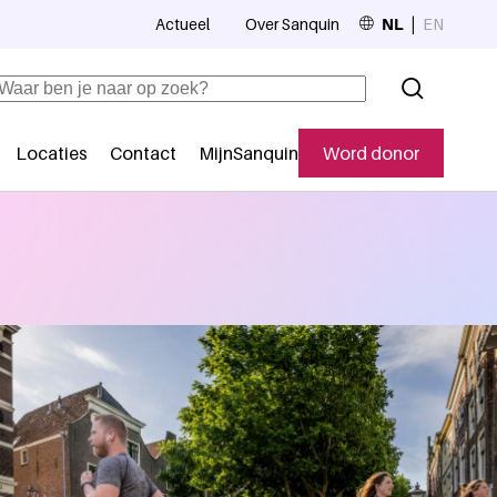
Actueel
Over Sanquin
NL
EN
Top navigation
Zoeken
Locaties
Contact
MijnSanquin
Word donor
Secundaire navigatie