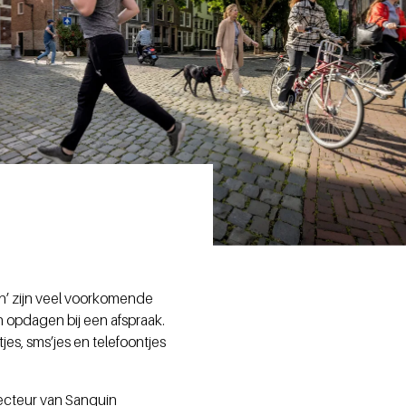
in’ zijn veel voorkomende
 opdagen bij een afspraak.
jes, sms’jes en telefoontjes
irecteur van Sanquin