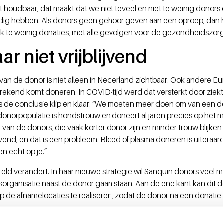
rt houdbaar, dat maakt dat we niet teveel en niet te weinig donor
odig hebben. Als donors geen gehoor geven aan een oproep, dan 
ijk te weinig donaties, met alle gevolgen voor de gezondheidszor
aar niet vrijblijvend
an de donor is niet alleen in Nederland zichtbaar. Ook andere 
prekend komt doneren. In COVID-tijd werd dat versterkt door zie
s de conclusie klip en klaar: “We moeten meer doen om van een d
onorpopulatie is hondstrouw en doneert al jaren precies op het m
 van de donors, die vaak korter donor zijn en minder trouw blijken 
jvend, en dat is een probleem. Bloed of plasma doneren is uiteraard
n echt op je.”
eld verandert. In haar nieuwe strategie wil Sanquin donors veel me
organisatie naast de donor gaan staan. Aan de ene kant kan dit 
 de afnamelocaties te realiseren, zodat de donor na een donati
an manieren om donors een terugkoppeling van data te kunnen 