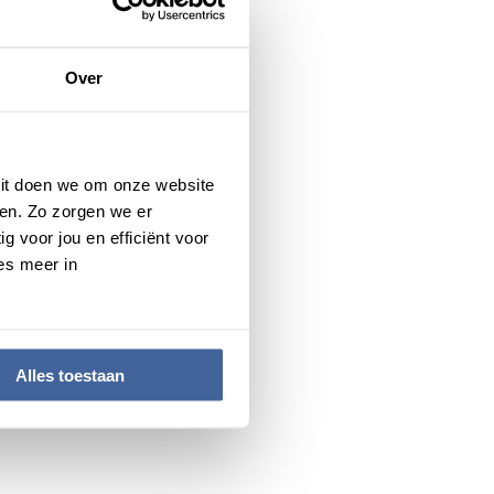
gezondheid. We geven al
den. Zo’n check zou toch
lijkheden onderzoeken we.”
Over
oral in en rond de steden
 Dit doen we om onze website
anuit de zorg te kunnen
en. Zo zorgen we er
g voor jou en efficiënt voor
es meer in
Alles toestaan