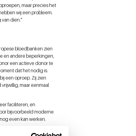
s oproepen, maar precies het
hebben wij een probleem.
g van dien.”
Europese bloedbanken zien
kte en andere beperkingen,
onor een actíeve donor te
oment dat het nodig is.
bij een oproep. Zij zien
 vrijwillig, maar eenmaal
er faciliteren, en
door bijvoorbeeld moderne
e nog even kan werken.
geven over hun eigen