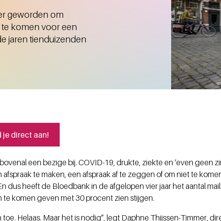
ijker geworden om
k te komen voor een
de jaren tienduizenden
n.
je direct aan!
 bovenal een bezige bij. COVID-19, drukte, ziekte en ‘even geen z
afspraak te maken, een afspraak af te zeggen of om niet te komen
n dus heeft de Bloedbank in de afgelopen vier jaar het aantal mailt
m te komen geven met 30 procent zien stijgen.
aan toe. Helaas. Maar het is nodig”, legt Daphne Thijssen-Timmer, d