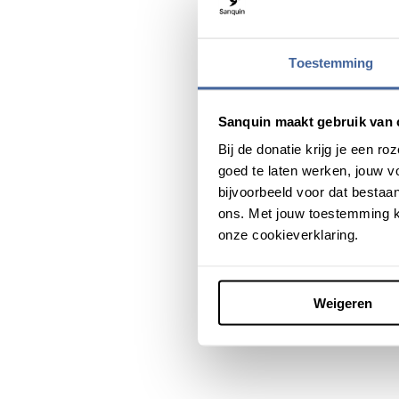
gezondheid. “Onderzoek laa
wat data bij iedere donatie
een reden kunnen zijn om 
Toestemming
Tienduizen
Sanquin maakt gebruik van 
Ondertussen heeft Sanquin
Bij de donatie krijg je een 
waar Sanquin op grote inz
goed te laten werken, jouw 
beantwoorden. Dat kan alle
bijvoorbeeld voor dat bestaan
ons. Met jouw toestemming k
onze cookieverklaring.
Deel dit bericht via:
Weigeren