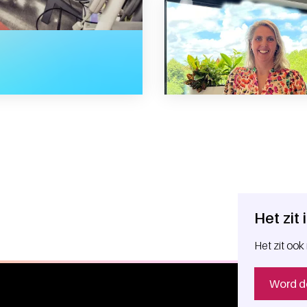
oorziening onder druk
Het zit
Het zit ook 
Word d