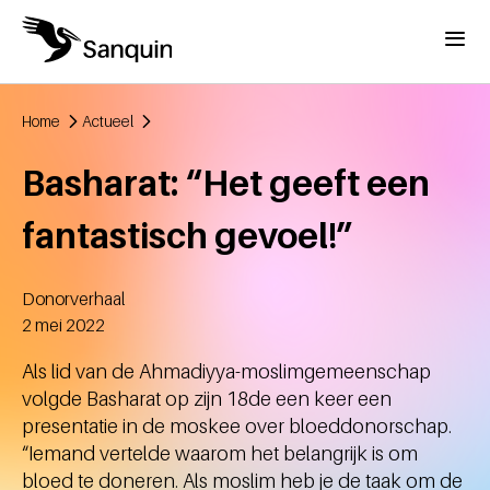
Overslaan en naar de inhoud gaan
Menu
Home
Actueel
Kruimelpad
Basharat: “Het geeft een
fantastisch gevoel!”
Donorverhaal
Aangemaakt
2 mei 2022
Als lid van de Ahmadiyya-moslimgemeenschap
volgde Basharat op zijn 18de een keer een
presentatie in de moskee over bloeddonorschap.
“Iemand vertelde waarom het belangrijk is om
bloed te doneren. Als moslim heb je de taak om de