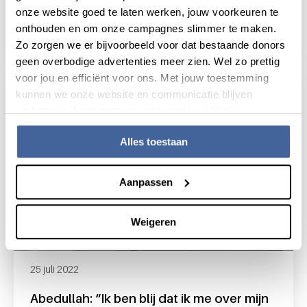
Grootscheepse bloeddonatie
onze website goed te laten werken, jouw voorkeuren te
Ahmadiyya Moslim Gemeenschap
onthouden en om onze campagnes slimmer te maken.
lees nieuws
over grootscheepse bloeddonatie ahmad
Zo zorgen we er bijvoorbeeld voor dat bestaande donors
geen overbodige advertenties meer zien. Wel zo prettig
voor jou en efficiënt voor ons. Met jouw toestemming
kunnen we onze website en communicatie blijven
verbeteren. Lees meer in onze cookieverklaring.
Alles toestaan
Aanpassen
Weigeren
25 juli 2022
Abedullah: “Ik ben blij dat ik me over mijn