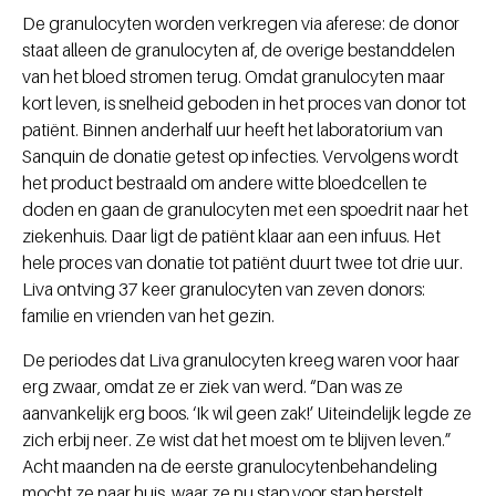
De granulocyten worden verkregen via aferese: de donor
staat alleen de granulocyten af, de overige bestanddelen
van het bloed stromen terug. Omdat granulocyten maar
kort leven, is snelheid geboden in het proces van donor tot
patiënt. Binnen anderhalf uur heeft het laboratorium van
Sanquin de donatie getest op infecties. Vervolgens wordt
het product bestraald om andere witte bloedcellen te
doden en gaan de granulocyten met een spoedrit naar het
ziekenhuis. Daar ligt de patiënt klaar aan een infuus. Het
hele proces van donatie tot patiënt duurt twee tot drie uur.
Liva ontving 37 keer granulocyten van zeven donors:
familie en vrienden van het gezin.
De periodes dat Liva granulocyten kreeg waren voor haar
erg zwaar, omdat ze er ziek van werd. “Dan was ze
aanvankelijk erg boos. ‘Ik wil geen zak!’ Uiteindelijk legde ze
zich erbij neer. Ze wist dat het moest om te blijven leven.”
Acht maanden na de eerste granulocytenbehandeling
mocht ze naar huis, waar ze nu stap voor stap herstelt.