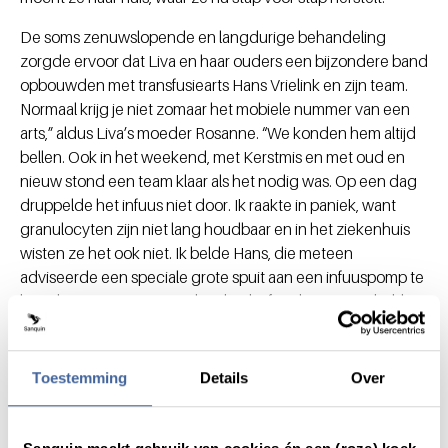
De soms zenuwslopende en langdurige behandeling
zorgde ervoor dat Liva en haar ouders een bijzondere band
opbouwden met transfusiearts Hans Vrielink en zijn team.
Normaal krijg je niet zomaar het mobiele nummer van een
arts,” aldus Liva’s moeder Rosanne. “We konden hem altijd
bellen. Ook in het weekend, met Kerstmis en met oud en
nieuw stond een team klaar als het nodig was. Op een dag
druppelde het infuus niet door. Ik raakte in paniek, want
granulocyten zijn niet lang houdbaar en in het ziekenhuis
wisten ze het ook niet. Ik belde Hans, die meteen
adviseerde een speciale grote spuit aan een infuuspomp te
laten bevestigen. Het voelt echt alsof we het samen hebben
gedaan.” “Dat klopt,” zegt Hans Vrielink. “De behandeling
van Liva heeft een grote impact gehad op ons hele team.”
Toen haar moeder een foto stuurde van Liva op het strand,
Toestemming
Details
Over
durfde ook hij te hopen op herstel. “Dat was een mooi
moment.”