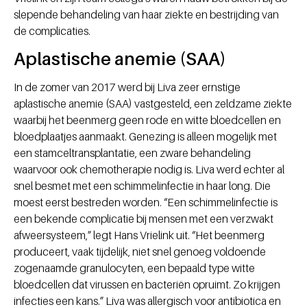
slepende behandeling van haar ziekte en bestrijding van
de complicaties.
Aplastische anemie (SAA)
In de zomer van 2017 werd bij Liva zeer ernstige
aplastische anemie (SAA) vastgesteld, een zeldzame ziekte
waarbij het beenmerg geen rode en witte bloedcellen en
bloedplaatjes aanmaakt. Genezing is alleen mogelijk met
een stamceltransplantatie, een zware behandeling
waarvoor ook chemotherapie nodig is. Liva werd echter al
snel besmet met een schimmelinfectie in haar long. Die
moest eerst bestreden worden. “Een schimmelinfectie is
een bekende complicatie bij mensen met een verzwakt
afweersysteem,” legt Hans Vrielink uit. “Het beenmerg
produceert, vaak tijdelijk, niet snel genoeg voldoende
zogenaamde granulocyten, een bepaald type witte
bloedcellen dat virussen en bacteriën opruimt. Zo krijgen
infecties een kans.” Liva was allergisch voor antibiotica en