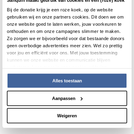
Sanquin maakt gebruik van cookies én een (roze) koek
Rosanne overweegt zelf
Bij de donatie krijg je een roze koek, op de website
bloeddonor te worden
gebruiken wij en onze partners cookies. Dit doen we om
Rosanne is alle donors intens dankbaar. Niet alleen het
onze website goed te laten werken, jouw voorkeuren te
toedienen van granulocyten was van levensbelang voor
onthouden en om onze campagnes slimmer te maken.
haar dochtertje. Zonder bloeddonors uit het bestand van
Zo zorgen we er bijvoorbeeld voor dat bestaande donors
Sanquin zou Liva het evenmin hebben gered. Om de
geen overbodige advertenties meer zien. Wel zo prettig
waarden van haar bloed te verbeteren, en om de gevolgen
voor jou en efficiënt voor ons. Met jouw toestemming
van complicaties te bestrijden, ontving ze meer dan
kunnen we onze website en communicatie blijven
honderd keer rode bloedcellen en bloedplaatjes van
verbeteren. Lees meer in onze cookieverklaring.
donors. “Elke keer gebeurde er weer iets en was ik
Alles toestaan
dankbaar dat er een zakje bloed aan het infuus gehangen
werd. Ongelooflijk, dat dat er altijd was.” Nu het herstel van
Liva voorspoedig verloopt, overweegt Rosanne zelf
Aanpassen
bloeddonor te worden. “Ik heb tenslotte zelf gezien hoe
levensreddend bloed kan zijn.”
Weigeren