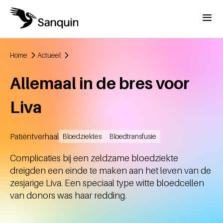
Overslaan en naar de inhoud gaan
Menu
Home
Actueel
Kruimelpad
Allemaal in de bres voor
Liva
Patiëntverhaal
Bloedziektes
Bloedtransfusie
Aangemaakt
Complicaties bij een zeldzame bloedziekte
dreigden een einde te maken aan het leven van de
zesjarige Liva. Een speciaal type witte bloedcellen
van donors was haar redding.