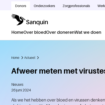
Overslaan en naar de inhoud gaan
Donors
Onderzoekers
Zorgprofessionals
Werk
Doelgroepnavigatie
Home
Over bloed
Over doneren
Wat we doen
Hoofdnavigatie
Home
Actueel
Kruimelpad
Afweer meten met viruste
Nieuws
Aangemaakt
26 juni 2024
Als we het hebben over bloed en virussen denken