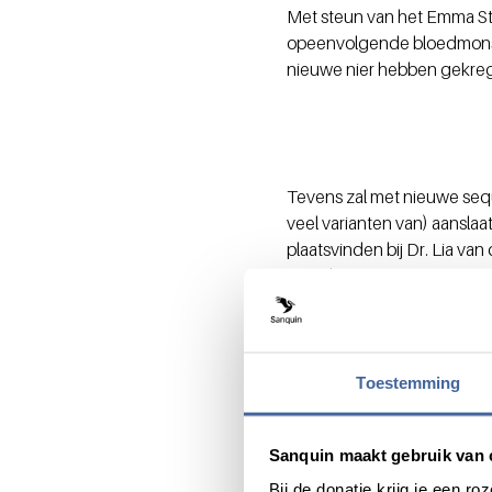
Met steun van het Emma St
opeenvolgende bloedmonste
nieuwe nier hebben gekre
Tevens zal met nieuwe seq
veel varianten van) aansla
plaatsvinden bij Dr. Lia v
vervolgens kunnen gaan an
patiëntjes.
Toestemming
Deel dit bericht via:
Sanquin maakt gebruik van 
Bij de donatie krijg je een 