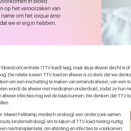
st voorkomen in bloed
n op het veroorzaken van
et name om het
torque teno
dat we er erg in hebben.
V-bloedconcentratie (TTV-load) laag, maar als je afweer slecht is 
og. Die relatie tussen TTV-load en afweer is zo sterk dat we den
ken om een inschatting te maken van iemands afweer, van een tra
ënten wordt de afweer met medicijnen onderdrukt, zodat ze hun ni
un afweer infecties nog wel de baas kunnen. We denken dat TTV-
llen.
Dr. Mariet Feltkamp; medisch viroloog) een onderzoek samen
uts; kindernefroloog) om te kijken of TTV-load meting nuttig
een niertransplantatie, om afstoting en infecties te voorkomen.