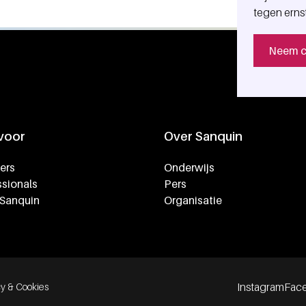
tegen erns
Neem c
 voor
Over Sanquin
ers
Onderwijs
sionals
Pers
 Sanquin
Organisatie
Instagram
Fac
cy & Cookies
Footer soc