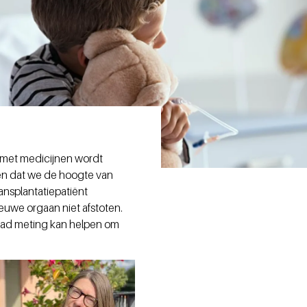
of met medicijnen wordt
ken dat we de hoogte van
nsplantatiepatiënt
euwe orgaan niet afstoten.
load meting kan helpen om