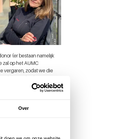
onor (er bestaan namelijk
se zal op het AUMC
te vergaren, zodat we die
load meting bij deze jonge
Over
 Dit doen we om onze website