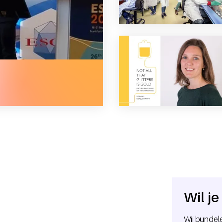
reikt voor werk aan dna-virussen
Wil j
Wij bundele