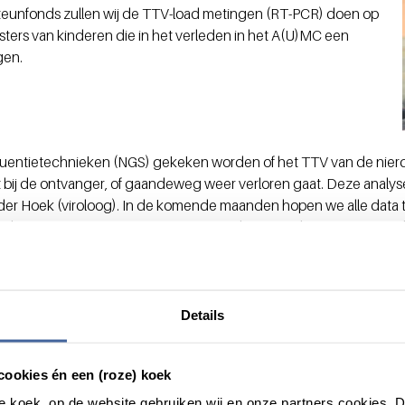
eunfonds zullen wij de TTV-load metingen (RT-PCR) doen op
rs van kinderen die in het verleden in het A(U)MC een
gen.
uentietechnieken (NGS) gekeken worden of het TTV van de nierd
at bij de ontvanger, of gaandeweg weer verloren gaat. Deze analy
an der Hoek (viroloog). In de komende maanden hopen we alle data 
alyseren om een uitspraak te kunnen doen over het nut van TTV-
Details
cookies én een (roze) koek
roze koek, op de website gebruiken wij en onze partners cookies.