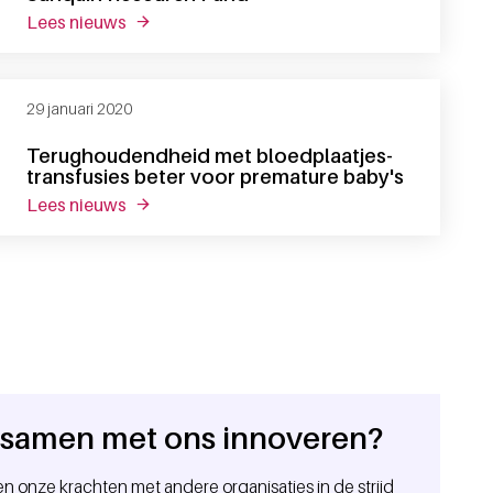
lees nieuws
over innovatief onderzoek dankzij het sanquin
29 januari 2020
Terughoudendheid met bloed­plaat­jes­
trans­fu­sies beter voor premature baby's
lees nieuws
over terughoudendheid met bloed­plaat­jes­tran
e samen met ons innoveren?
n onze krachten met andere organisaties in de strijd