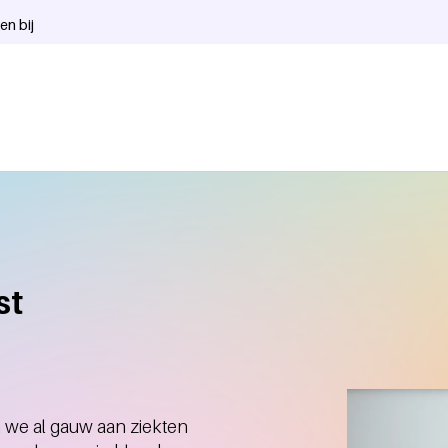
en bij
st
 we al gauw aan ziekten