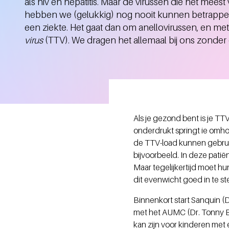
als hiv en hepatitis. Maar de virussen die het mee
hebben we (gelukkig) nog nooit kunnen betrappe
een ziekte. Het gaat dan om anellovirussen, en m
virus
(TTV). We dragen het allemaal bij ons zonder 
Als je gezond bent is je TT
onderdrukt springt ie omho
de TTV-load kunnen gebrui
bijvoorbeeld. In deze pati
Maar tegelijkertijd moet h
dit evenwicht goed in te ste
Binnenkort start Sanquin (
met het AUMC (Dr. Tonny Bo
kan zijn voor kinderen met 