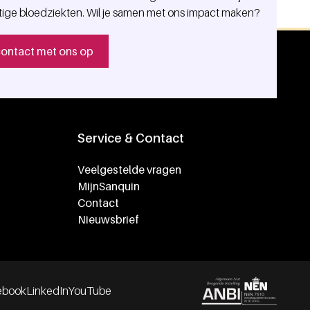
tige bloedziekten. Wil je samen met ons impact maken?
ontact met ons op
Service & Contact
Veelgestelde vragen
MijnSanquin
Contact
Nieuwsbrief
ebook
LinkedIn
YouTube
Partners
ials