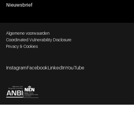
Nieuwsbrief
Footer bottom navigation
Algemene voorwaarden
Coordinated Vulnerability Disclosure
Privacy & Cookies
Instagram
Facebook
LinkedIn
YouTube
Footer socials
Partners