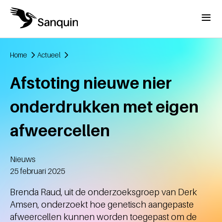
Overslaan en naar de inhoud gaan
Menu
Home
Actueel
Kruimelpad
Afstoting nieuwe nier
onderdrukken met eigen
afweercellen
Nieuws
Aangemaakt
25 februari 2025
Brenda Raud, uit de onderzoeksgroep van Derk
Amsen, onderzoekt hoe genetisch aangepaste
afweercellen kunnen worden toegepast om de