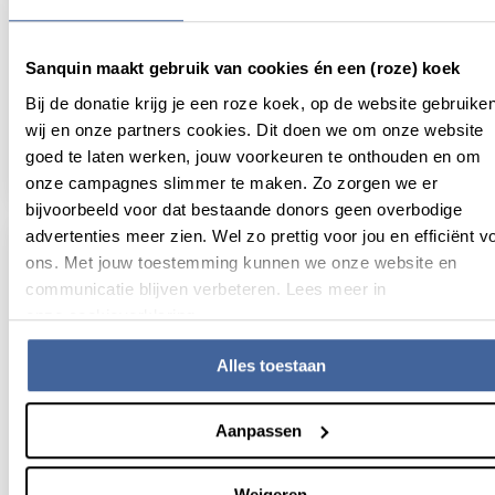
Sanquin maakt gebruik van cookies én een (roze) koek
16 april 2025
Bij de donatie krijg je een roze koek, op de website gebruike
Ontwikkelen van platform voor in vivo
wij en onze partners cookies. Dit doen we om onze website
gentherapie van bloedziekten
goed te laten werken, jouw voorkeuren te onthouden en om
lees nieuws
over ontwikkelen van platform voor in vivo
onze campagnes slimmer te maken. Zo zorgen we er
bijvoorbeeld voor dat bestaande donors geen overbodige
advertenties meer zien. Wel zo prettig voor jou en efficiënt v
ons. Met jouw toestemming kunnen we onze website en
communicatie blijven verbeteren. Lees meer in
onze cookieverklaring.
Alles toestaan
Aanpassen
Weigeren