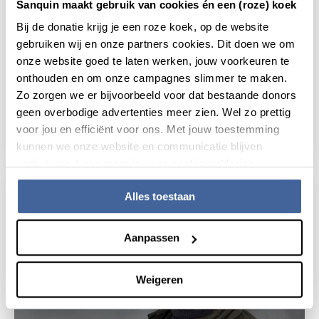
Sanquin maakt gebruik van cookies én een (roze) koek
Bij de donatie krijg je een roze koek, op de website
gebruiken wij en onze partners cookies. Dit doen we om
onze website goed te laten werken, jouw voorkeuren te
onthouden en om onze campagnes slimmer te maken.
Donorverhaal
Zo zorgen we er bijvoorbeeld voor dat bestaande donors
Bloed of plasma? Allebei nodig!
geen overbodige advertenties meer zien. Wel zo prettig
voor jou en efficiënt voor ons. Met jouw toestemming
lees donorverhaal
over bloed of plasma? allebei nodig!
kunnen we onze website en communicatie blijven
verbeteren. Lees meer in onze cookieverklaring.
Alles toestaan
Aanpassen
Weigeren