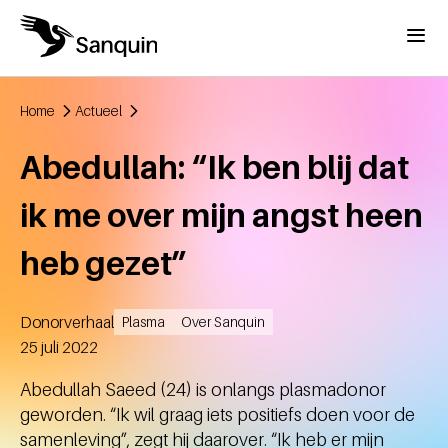
Overslaan en naar de inhoud gaan
Menu
Home
Actueel
Kruimelpad
Abedullah: “Ik ben blij dat
ik me over mijn angst heen
heb gezet”
Donorverhaal
Plasma
Over Sanquin
Aangemaakt
25 juli 2022
Abedullah Saeed (24) is onlangs plasmadonor
geworden. “Ik wil graag iets positiefs doen voor de
samenleving”, zegt hij daarover. “Ik heb er mijn