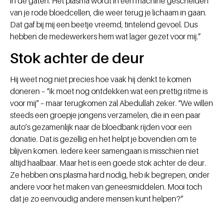
in de gaten. Het plasma wordt in een machine gescheiden
van je rode bloedcellen, die weer terug je lichaam in gaan.
Dat gaf bij mij een beetje vreemd, tintelend gevoel. Dus
hebben de medewerkers hem wat lager gezet voor mij.”
Stok achter de deur
Hij weet nog niet precies hoe vaak hij denkt te komen
doneren – “ik moet nog ontdekken wat een prettig ritme is
voor mij” – maar terugkomen zal Abedullah zeker. “We willen
steeds een groepje jongens verzamelen, die in een paar
auto’s gezamenlijk naar de bloedbank rijden voor een
donatie. Dat is gezellig en het helpt je bovendien om te
blijven komen. Iedere keer samengaan is misschien niet
altijd haalbaar. Maar het is een goede stok achter de deur.
Ze hebben ons plasma hard nodig, heb ik begrepen, onder
andere voor het maken van geneesmiddelen. Mooi toch
dat je zo eenvoudig andere mensen kunt helpen?”