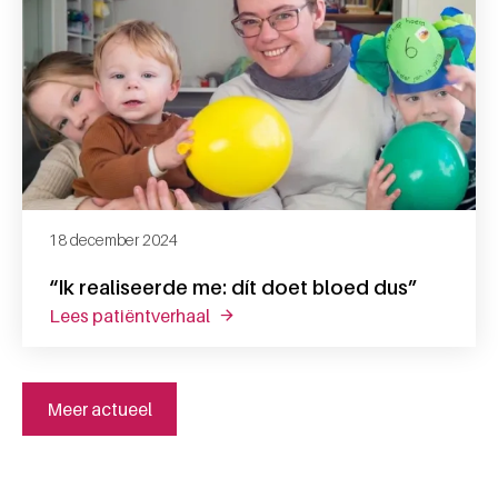
18 december 2024
“Ik realiseerde me: dít doet bloed dus”
lees patiëntverhaal
over “ik realiseerde me: dít doet bl
Meer actueel