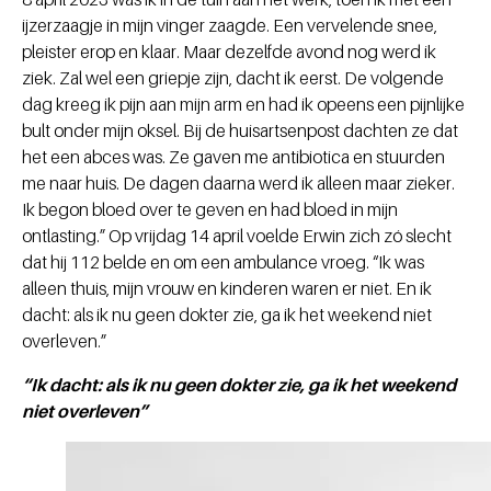
ijzerzaagje in mijn vinger zaagde. Een vervelende snee,
pleister erop en klaar. Maar dezelfde avond nog werd ik
ziek. Zal wel een griepje zijn, dacht ik eerst. De volgende
dag kreeg ik pijn aan mijn arm en had ik opeens een pijnlijke
bult onder mijn oksel. Bij de huisartsenpost dachten ze dat
het een abces was. Ze gaven me antibiotica en stuurden
me naar huis. De dagen daarna werd ik alleen maar zieker.
Ik begon bloed over te geven en had bloed in mijn
ontlasting.” Op vrijdag 14 april voelde Erwin zich zó slecht
dat hij 112 belde en om een ambulance vroeg. “Ik was
alleen thuis, mijn vrouw en kinderen waren er niet. En ik
dacht: als ik nu geen dokter zie, ga ik het weekend niet
overleven.”
“Ik dacht: als ik nu geen dokter zie, ga ik het weekend
niet overleven”