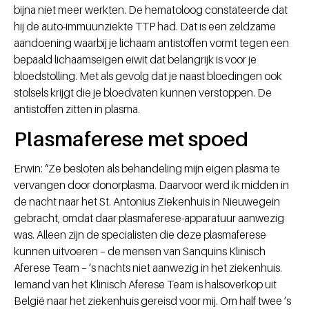
bijna niet meer werkten. De hematoloog constateerde dat
hij de auto-immuunziekte TTP had. Dat is een zeldzame
aandoening waarbij je lichaam antistoffen vormt tegen een
bepaald lichaamseigen eiwit dat belangrijk is voor je
bloedstolling. Met als gevolg dat je naast bloedingen ook
stolsels krijgt die je bloedvaten kunnen verstoppen. De
antistoffen zitten in plasma.
Plasmaferese met spoed
Erwin: “Ze besloten als behandeling mijn eigen plasma te
vervangen door donorplasma. Daarvoor werd ik midden in
de nacht naar het St. Antonius Ziekenhuis in Nieuwegein
gebracht, omdat daar plasmaferese-apparatuur aanwezig
was. Alleen zijn de specialisten die deze plasmaferese
kunnen uitvoeren – de mensen van Sanquins Klinisch
Aferese Team – ’s nachts niet aanwezig in het ziekenhuis.
Iemand van het Klinisch Aferese Team is halsoverkop uit
België naar het ziekenhuis gereisd voor mij. Om half twee ’s