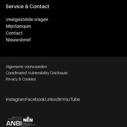
Service & Contact
Veelgestelde vragen
MijnSanquin
Contact
Nieuwsbrief
Footer bottom navigation
Algemene voorwaarden
Coordinated Vulnerability Disclosure
Privacy & Cookies
Instagram
Facebook
LinkedIn
YouTube
Footer socials
Partners