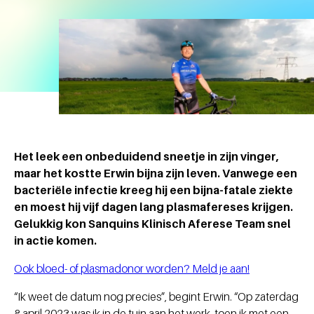
Het leek een onbeduidend sneetje in zijn vinger,
maar het kostte Erwin bijna zijn leven. Vanwege een
bacteriële infectie kreeg hij een bijna-fatale ziekte
en moest hij vijf dagen lang plasmafereses krijgen.
Gelukkig kon Sanquins Klinisch Aferese Team snel
in actie komen.
Ook bloed- of plasmadonor worden? Meld je aan!
“Ik weet de datum nog precies”, begint Erwin. “Op zaterdag
8 april 2023 was ik in de tuin aan het werk, toen ik met een