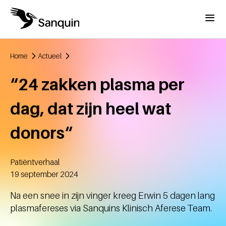
Overslaan en naar de inhoud gaan
Menu
Home
Actueel
Kruimelpad
“24 zakken plasma per
dag, dat zijn heel wat
donors“
Patiëntverhaal
Aangemaakt
19 september 2024
Na een snee in zijn vinger kreeg Erwin 5 dagen lang
plasmafereses via Sanquins Klinisch Aferese Team.