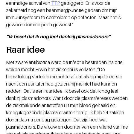
eenmalige aanval van
TTP
getriggerd. Er is voor de
zekerheid nog een beenmergpunctie gedaan om mijn
immuunsysteem te controleren op defecten. Maar het is
gewoon domme pech geweest.”
“Ik besef dat ik nog leef dankzij plasmadonors”
Raar idee
Met zware antibiotica werd de infectie bestreden, na drie
weken mocht Erwin het ziekenhuis verlaten. “De
hematoloog vertelde me achteraf dat als hij mij die eerste
nacht een uur later had gezien, hij me niet had kunnen
redden. Dat is een raar idee. Ik besef ook dat ik nog leef
dankzij plasmadonors. Want door de plasmafereses werden
de ziekmakende antistoffen uit mijn bloed gehaald en
kreeg ik gezonde plasma-eiwitten terug. Ik heb 24 zakken
donorplasma per dag gekregen. Dat zijn heel wat
plasmadonors. De vrouw en dochter van een vriend van me