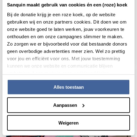
Sanquin maakt gebruik van cookies én een (roze) koek
Bij de donatie krijg je een roze koek, op de website
gebruiken wij en onze partners cookies. Dit doen we om
Nieuws
2 februari 2024
onze website goed te laten werken, jouw voorkeuren te
onthouden en om onze campagnes slimmer te maken.
De juiste medicijndosering dankzij
innovatieve bloedmeting
Zo zorgen we er bijvoorbeeld voor dat bestaande donors
geen overbodige advertenties meer zien. Wel zo prettig
lees nieuws
over de juiste medicijndosering dankzij in
voor jou en efficiënt voor ons. Met jouw toestemming
kunnen we onze website en communicatie blijven
verbeteren. Lees meer in onze cookieverklaring.
Alles toestaan
Aanpassen
Weigeren