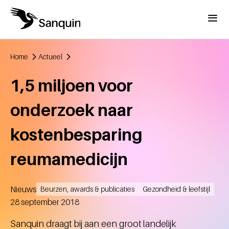
Overslaan en naar de inhoud gaan
Menu
Home
Actueel
Kruimelpad
1,5 miljoen voor
onderzoek naar
kostenbesparing
reumamedicijn
Nieuws
Beurzen, awards & publicaties
Gezondheid & leefstijl
Aangemaakt
28 september 2018
Sanquin draagt bij aan een groot landelijk