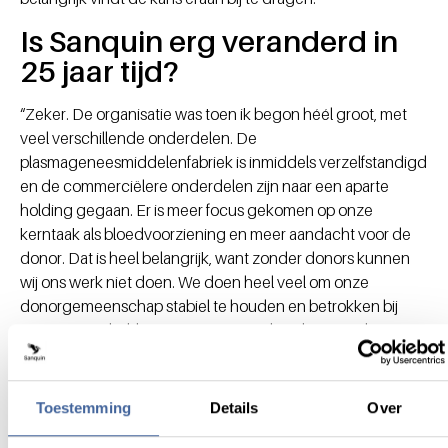
Is Sanquin erg veranderd in
25 jaar tijd?
“Zeker. De organisatie was toen ik begon héél groot, met
veel verschillende onderdelen. De
plasmageneesmiddelenfabriek is inmiddels verzelfstandigd
en de commerciëlere onderdelen zijn naar een aparte
holding gegaan. Er is meer focus gekomen op onze
kerntaak als bloedvoorziening en meer aandacht voor de
donor. Dat is heel belangrijk, want zonder donors kunnen
wij ons werk niet doen. We doen heel veel om onze
donorgemeenschap stabiel te houden en betrokken bij
Sanquin. We hebben net een grote digitaliseringsslag
achter de rug, waarbij onder meer de papieren oproepkaart
is afgeschaft en donors online heel veel zaken kunnen
regelen in MijnSanquin. En op de afdeling Bewerking
Toestemming
Details
Over
hebben we de allereerste bloedbankrobot ter wereld