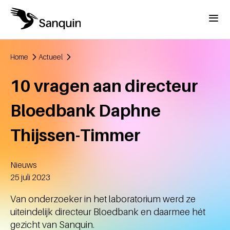
Overslaan en naar de inhoud gaan
Menu
Home
Actueel
Kruimelpad
10 vragen aan directeur
Bloedbank Daphne
Thijssen-Timmer
Nieuws
Aangemaakt
25 juli 2023
Van onderzoeker in het laboratorium werd ze
uiteindelijk directeur Bloedbank en daarmee hét
gezicht van Sanquin.