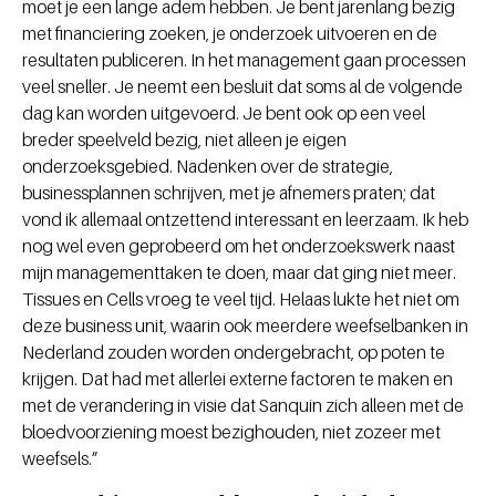
moet je een lange adem hebben. Je bent jarenlang bezig
met financiering zoeken, je onderzoek uitvoeren en de
resultaten publiceren. In het management gaan processen
veel sneller. Je neemt een besluit dat soms al de volgende
dag kan worden uitgevoerd. Je bent ook op een veel
breder speelveld bezig, niet alleen je eigen
onderzoeksgebied. Nadenken over de strategie,
businessplannen schrijven, met je afnemers praten; dat
vond ik allemaal ontzettend interessant en leerzaam. Ik heb
nog wel even geprobeerd om het onderzoekswerk naast
mijn managementtaken te doen, maar dat ging niet meer.
Tissues en Cells vroeg te veel tijd. Helaas lukte het niet om
deze business unit, waarin ook meerdere weefselbanken in
Nederland zouden worden ondergebracht, op poten te
krijgen. Dat had met allerlei externe factoren te maken en
met de verandering in visie dat Sanquin zich alleen met de
bloedvoorziening moest bezighouden, niet zozeer met
weefsels.”