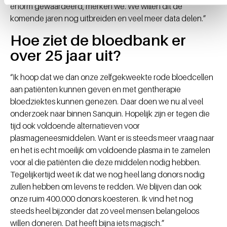
enorm gewaardeerd, merken we. We willen dit de
komende jaren nog uitbreiden en veel meer data delen.”
Hoe ziet de bloedbank er
over 25 jaar uit?
“Ik hoop dat we dan onze zelfgekweekte rode bloedcellen
aan patiënten kunnen geven en met gentherapie
bloedziektes kunnen genezen. Daar doen we nu al veel
onderzoek naar binnen Sanquin. Hopelijk zijn er tegen die
tijd ook voldoende alternatieven voor
plasmageneesmiddelen. Want er is steeds meer vraag naar
en het is echt moeilijk om voldoende plasma in te zamelen
voor al die patiënten die deze middelen nodig hebben.
Tegelijkertijd weet ik dat we nog heel lang donors nodig
zullen hebben om levens te redden. We blijven dan ook
onze ruim 400.000 donors koesteren. Ik vind het nog
steeds heel bijzonder dat zó veel mensen belangeloos
willen doneren. Dat heeft bijna iets magisch.”