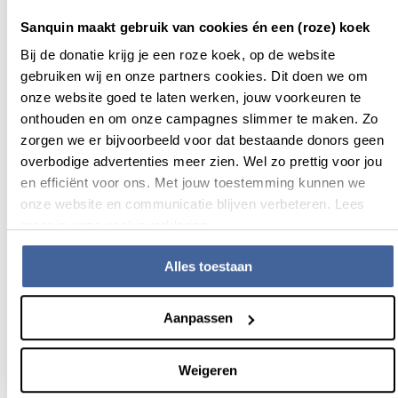
geïnstalleerd voor nog meer efficiëntie, dat vind ik
geweldig.”
Sanquin maakt gebruik van cookies én een (roze) koek
Het aantal bloedbanklocaties
Bij de donatie krijg je een roze koek, op de website
gebruiken wij en onze partners cookies. Dit doen we om
is wel behoorlijk afgenomen
onze website goed te laten werken, jouw voorkeuren te
de afgelopen jaren, waarom?
onthouden en om onze campagnes slimmer te maken. Zo
zorgen we er bijvoorbeeld voor dat bestaande donors geen
“Dat is een lastige afweging geweest voor ons. Je wilt
overbodige advertenties meer zien. Wel zo prettig voor jou
overal in Nederland zo goed mogelijk bereikbaar zijn voor
en efficiënt voor ons. Met jouw toestemming kunnen we
iedereen. Maar het was economisch niet haalbaar om op 50
onze website en communicatie blijven verbeteren. Lees
plekken 6 dagen per week open te zijn. We hebben
meer in onze cookieverklaring.
gekozen om op minder plekken, en vooral rondom de
steden, grotere locaties in te richten die langer open zijn en
Alles toestaan
goed bereikbaar met de auto en het ov. Waarbij we nog
steeds een landelijke dekking houden, omdat we blijven
Aanpassen
gebruikmaken van de mobiele bloedbanklocaties. We
proberen ook op andere manieren veel service te bieden.
Zoals met ons pilotprogramma in 2023 om donors veel
Weigeren
meer informatie over hun gezondheid te geven. Dat wordt