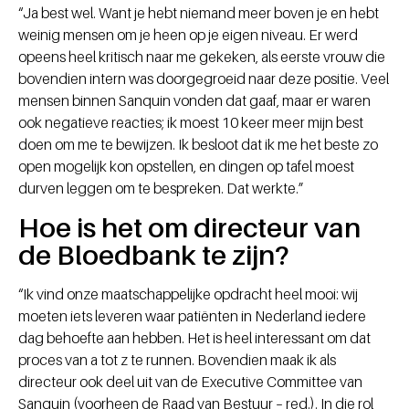
“Ja best wel. Want je hebt niemand meer boven je en hebt
weinig mensen om je heen op je eigen niveau. Er werd
opeens heel kritisch naar me gekeken, als eerste vrouw die
bovendien intern was doorgegroeid naar deze positie. Veel
mensen binnen Sanquin vonden dat gaaf, maar er waren
ook negatieve reacties; ik moest 10 keer meer mijn best
doen om me te bewijzen. Ik besloot dat ik me het beste zo
open mogelijk kon opstellen, en dingen op tafel moest
durven leggen om te bespreken. Dat werkte.”
Hoe is het om directeur van
de Bloedbank te zijn?
“Ik vind onze maatschappelijke opdracht heel mooi: wij
moeten iets leveren waar patiënten in Nederland iedere
dag behoefte aan hebben. Het is heel interessant om dat
proces van a tot z te runnen. Bovendien maak ik als
directeur ook deel uit van de Executive Committee van
Sanquin (voorheen de Raad van Bestuur – red.). In die rol