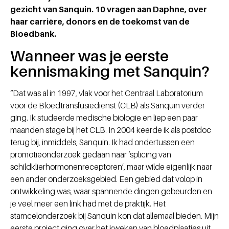
gezicht van Sanquin. 10 vragen aan Daphne, over
haar carrière, donors en de toekomst van de
Bloedbank.
Wanneer was je eerste
kennismaking met Sanquin?
“Dat was al in 1997, vlak voor het Centraal Laboratorium
voor de Bloedtransfusiedienst (CLB) als Sanquin verder
ging. Ik studeerde medische biologie en liep een paar
maanden stage bij het CLB. In 2004 keerde ik als postdoc
terug bij, inmiddels, Sanquin. Ik had ondertussen een
promotieonderzoek gedaan naar ‘splicing van
schildklierhormonenreceptoren’, maar wilde eigenlijk naar
een ander onderzoeksgebied. Een gebied dat volop in
ontwikkeling was, waar spannende dingen gebeurden en
je veel meer een link had met de praktijk. Het
stamcelonderzoek bij Sanquin kon dat allemaal bieden. Mijn
eerste project ging over het kweken van bloedplaatjes uit