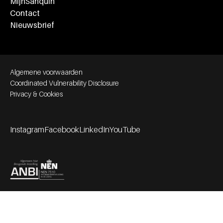
MijnSanquin
Contact
Nieuwsbrief
Footer bottom navigation
Algemene voorwaarden
Coordinated Vulnerability Disclosure
Privacy & Cookies
Instagram
Facebook
LinkedIn
YouTube
Footer socials
Partners