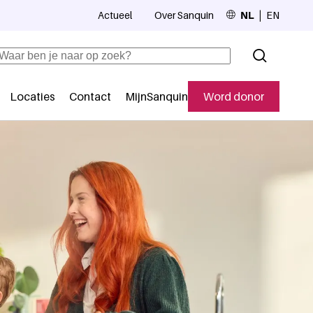
Actueel
Over Sanquin
NL
EN
Top navigation
Zoeken
Locaties
Contact
MijnSanquin
Word donor
Secundaire navigatie