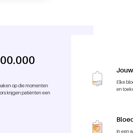
100.000
Jouw 
Elke blo
l maken op die momenten
en toek
ors krijgen patiënten een
Bloe
In een w