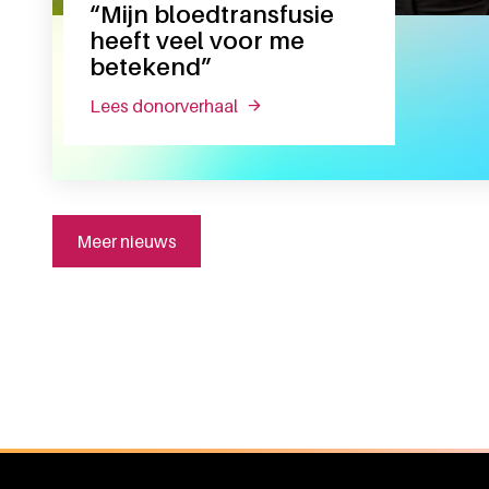
“Mijn bloedtransfusie
heeft veel voor me
betekend”
lees donorverhaal
over “mijn bloedtransfusie heef
Meer nieuws
Algemene informatie