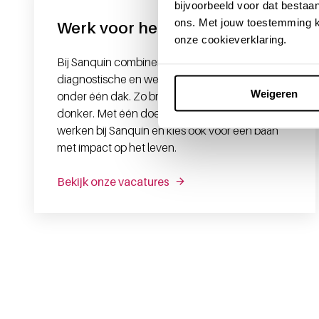
bijvoorbeeld voor dat bestaan
ons. Met jouw toestemming k
Werk voor het leven
onze cookieverklaring.
Bij Sanquin combineren we medische,
diagnostische en wetenschappelijke expertise
Weigeren
onder één dak. Zo brengen we licht in het
donker. Met één doel: levens veranderen. Kom
werken bij Sanquin en kies ook voor een baan
met impact op het leven.
Bekijk onze vacatures