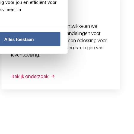
g voor jou en efficiënt voor
es meer in
Onderzoek
Met innovatief onderzoek ontwikkelen we
nieuwe diagnostiek en behandelingen voor
Alles toestaan
bloedziektes waar nu nog geen oplossing voor
is. Wat we vandaag ontdekken is morgen van
levensbelang.
Bekijk onderzoek