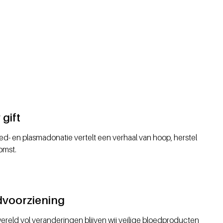
gift
ed- en plasmadonatie vertelt een verhaal van hoop, herstel
omst.
dvoorziening
ereld vol veranderingen blijven wij veilige bloedproducten