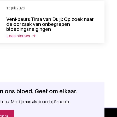
15 juli 2026
Veni-beurs Tirsa van Duijl: Op zoek naar
de oorzaak van onbegrepen
bloedingsneigingen
lees nieuws
over veni-beurs tirsa van duijl: op zoek naar
 in ons bloed. Geef om elkaar.
in jou. Meld je aan als donor bij Sanquin.
onor