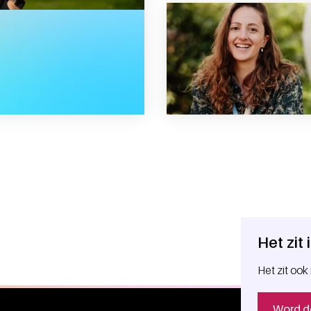
t veel voor me betekend”
Het zit
Het zit ook 
Word d