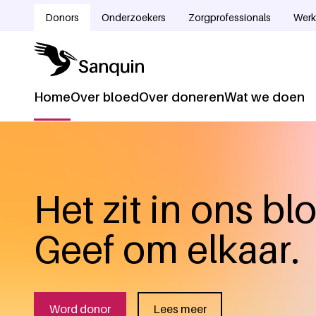
Overslaan en naar de inhoud gaan
Donors
Onderzoekers
Zorgprofessionals
Werk
Doelgroepnavigatie
Home
Over bloed
Over doneren
Wat we doen
Hoofdnavigatie
Het zit in ons bl
Geef om elkaar.
Word donor
Lees meer