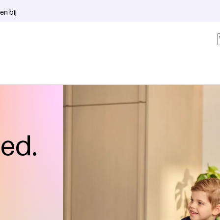
en bij
oed.