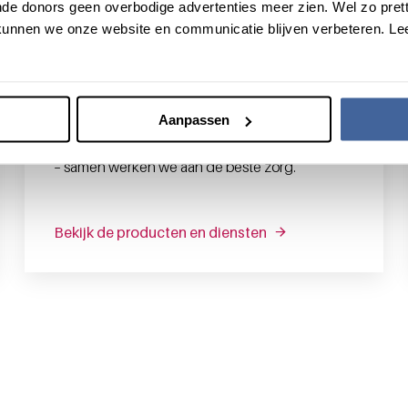
de donors geen overbodige advertenties meer zien. Wel zo pretti
unnen we onze website en communicatie blijven verbeteren. Le
Voor professionals
Met hoogwaardige bloedproducten,
deskundig advies en diepgaande kennis
Aanpassen
ondersteunen we professionals in hun werk. Van
een snelle diagnose tot een effectieve therapie
– samen werken we aan de beste zorg.
Bekijk de producten en diensten