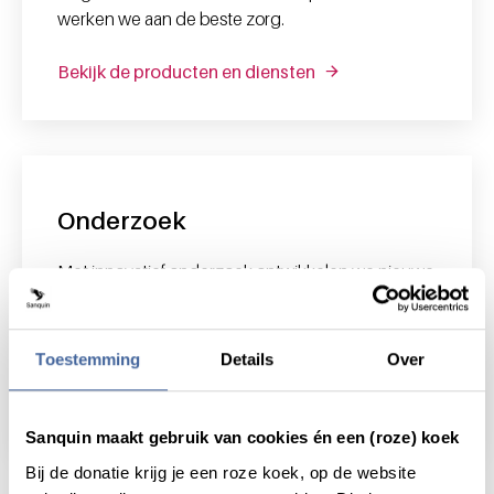
werken we aan de beste zorg.
Bekijk de producten en diensten
Onderzoek
Met innovatief onderzoek ontwikkelen we nieuwe
diagnostiek en behandelingen voor bloedziektes
waar nu nog geen oplossing voor is. Wat we
vandaag ontdekken is morgen van levensbelang.
Toestemming
Details
Over
Bekijk onderzoek
Sanquin maakt gebruik van cookies én een (roze) koek
Bij de donatie krijg je een roze koek, op de website