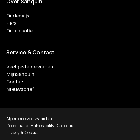
Over Sanquin
Onderwijs
Pers
Organisatie
Service & Contact
Veelgestelde vragen
MijnSanquin
Contact
Nieuwsbrief
Footer bottom navigation
Algemene voorwaarden
Coordinated Vulnerability Disclosure
Privacy & Cookies