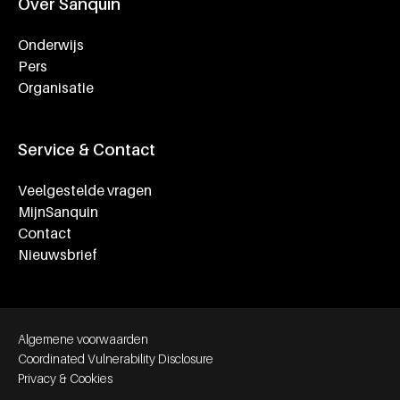
Over Sanquin
Onderwijs
Pers
Organisatie
Service & Contact
Veelgestelde vragen
MijnSanquin
Contact
Nieuwsbrief
Footer bottom navigation
Algemene voorwaarden
Coordinated Vulnerability Disclosure
Privacy & Cookies