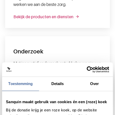
werken we aan de beste zorg.
Bekijk de producten en diensten
Onderzoek
Met innovatief onderzoek ontwikkelen we nieuwe
diagnostiek en behandelingen voor bloedziektes
waar nu nog geen oplossing voor is. Wat we
vandaag ontdekken is morgen van levensbelang.
Toestemming
Details
Over
Bekijk onderzoek
Sanquin maakt gebruik van cookies én een (roze) koek
Bij de donatie krijg je een roze koek, op de website