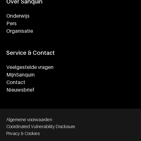
Over Sanquin
Onderwijs
Pers
Organisatie
Service & Contact
Veelgestelde vragen
MijnSanquin
Contact
Nieuwsbrief
Footer bottom navigation
Algemene voorwaarden
Coordinated Vulnerability Disclosure
Privacy & Cookies