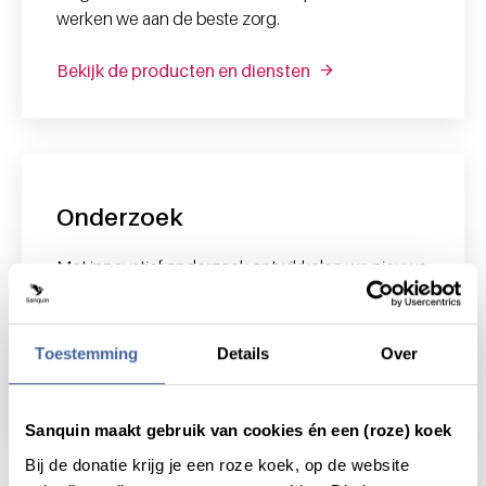
werken we aan de beste zorg.
Bekijk de producten en diensten
Onderzoek
Met innovatief onderzoek ontwikkelen we nieuwe
diagnostiek en behandelingen voor bloedziektes
waar nu nog geen oplossing voor is. Wat we
vandaag ontdekken is morgen van levensbelang.
Toestemming
Details
Over
Bekijk onderzoek
Sanquin maakt gebruik van cookies én een (roze) koek
Bij de donatie krijg je een roze koek, op de website