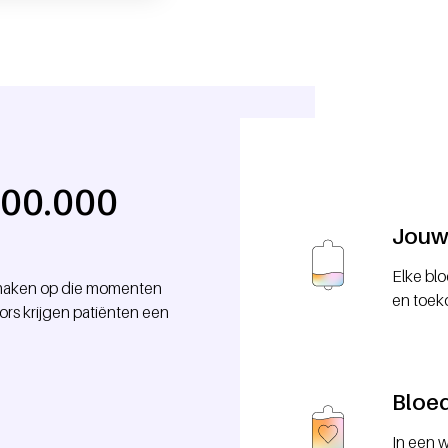
100.000
Jouw 
Elke blo
l maken op die momenten
en toek
ors krijgen patiënten een
Bloe
In een w