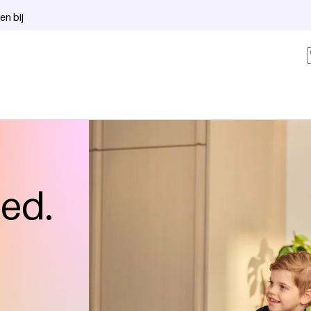
en bij
oed.