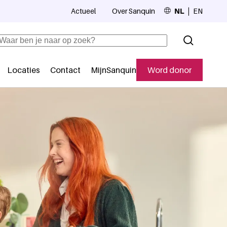
Actueel
Over Sanquin
NL
EN
Top navigation
Zoeken
Locaties
Contact
MijnSanquin
Word donor
Secundaire navigatie