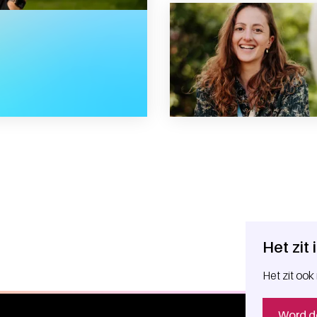
t veel voor me betekend”
Het zit
Het zit ook 
Word d