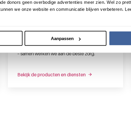
de donors geen overbodige advertenties meer zien. Wel zo pretti
unnen we onze website en communicatie blijven verbeteren. Le
Voor professionals
Met hoogwaardige bloedproducten,
deskundig advies en diepgaande kennis
Aanpassen
ondersteunen we professionals in hun werk. Van
een snelle diagnose tot een effectieve therapie
– samen werken we aan de beste zorg.
Bekijk de producten en diensten