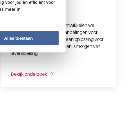
g voor jou en efficiënt voor
es meer in
Onderzoek
Met innovatief onderzoek ontwikkelen we
nieuwe diagnostiek en behandelingen voor
Alles toestaan
bloedziektes waar nu nog geen oplossing voor
is. Wat we vandaag ontdekken is morgen van
levensbelang.
Bekijk onderzoek