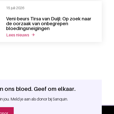
15 juli 2026
Veni-beurs Tirsa van Duijl: Op zoek naar
de oorzaak van onbegrepen
bloedingsneigingen
lees nieuws
over veni-beurs tirsa van duijl: op zoek naar
 in ons bloed. Geef om elkaar.
in jou. Meld je aan als donor bij Sanquin.
onor