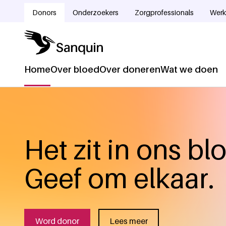
Overslaan en naar de inhoud gaan
Donors
Onderzoekers
Zorgprofessionals
Werk
Doelgroepnavigatie
Home
Over bloed
Over doneren
Wat we doen
Hoofdnavigatie
Het zit in ons bl
Geef om elkaar.
Word donor
Lees meer