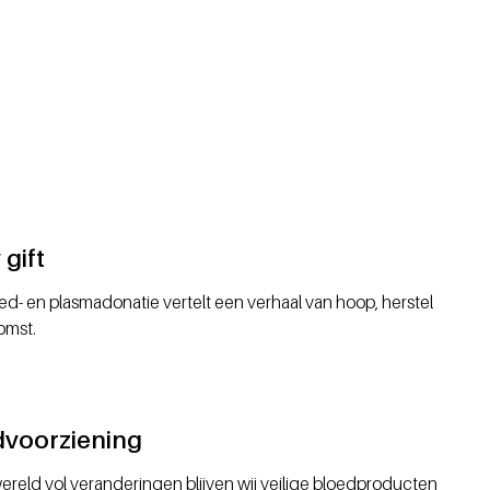
gift
ed- en plasmadonatie vertelt een verhaal van hoop, herstel
omst.
dvoorziening
ereld vol veranderingen blijven wij veilige bloedproducten