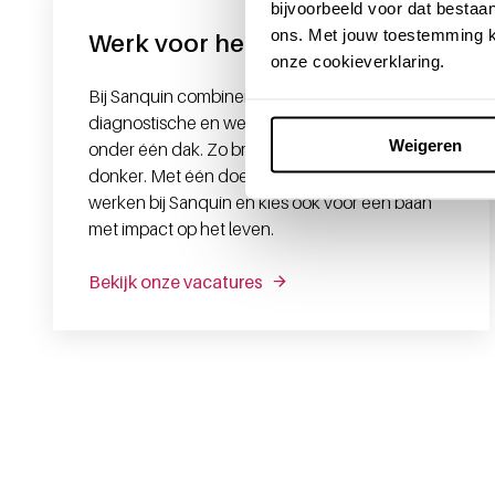
bijvoorbeeld voor dat bestaan
ons. Met jouw toestemming k
Werk voor het leven
onze cookieverklaring.
Bij Sanquin combineren we medische,
diagnostische en wetenschappelijke expertise
Weigeren
onder één dak. Zo brengen we licht in het
donker. Met één doel: levens veranderen. Kom
werken bij Sanquin en kies ook voor een baan
met impact op het leven.
Bekijk onze vacatures