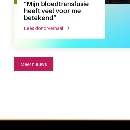
“Mijn bloedtransfusie
heeft veel voor me
betekend”
lees donorverhaal
over “mijn bloedtransfusie heef
Meer nieuws
Algemene informatie