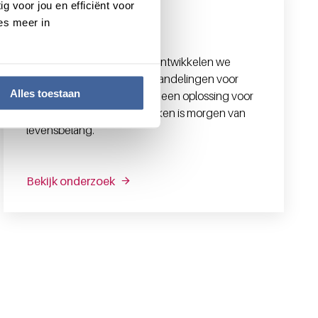
g voor jou en efficiënt voor
es meer in
Onderzoek
Met innovatief onderzoek ontwikkelen we
nieuwe diagnostiek en behandelingen voor
Alles toestaan
bloedziektes waar nu nog geen oplossing voor
is. Wat we vandaag ontdekken is morgen van
levensbelang.
Bekijk onderzoek