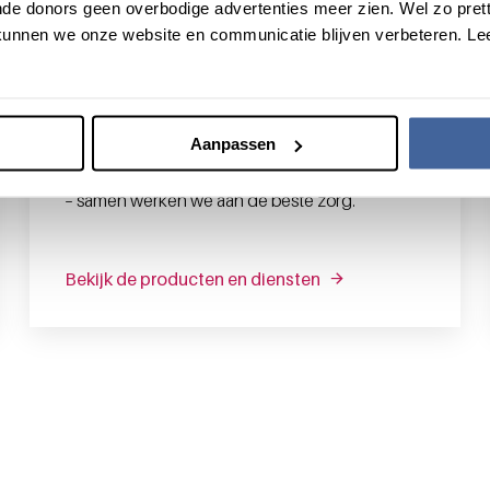
de donors geen overbodige advertenties meer zien. Wel zo pretti
unnen we onze website en communicatie blijven verbeteren. Le
Voor professionals
Met hoogwaardige bloedproducten,
deskundig advies en diepgaande kennis
Aanpassen
ondersteunen we professionals in hun werk. Van
een snelle diagnose tot een effectieve therapie
– samen werken we aan de beste zorg.
Bekijk de producten en diensten