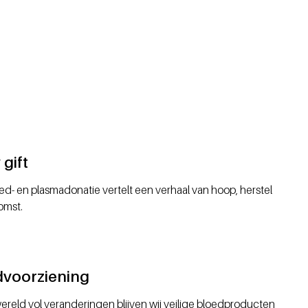
gift
ed- en plasmadonatie vertelt een verhaal van hoop, herstel
omst.
dvoorziening
ereld vol veranderingen blijven wij veilige bloedproducten