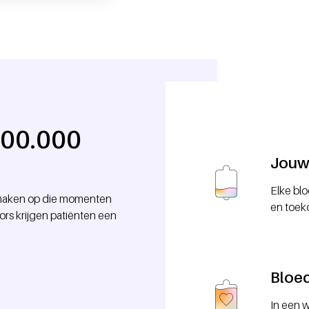
100.000
Jouw 
Elke blo
l maken op die momenten
en toek
ors krijgen patiënten een
Bloe
In een w