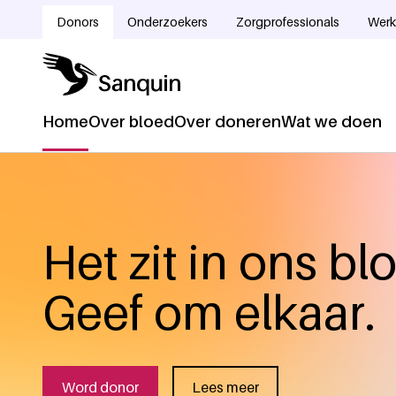
Overslaan en naar de inhoud gaan
Donors
Onderzoekers
Zorgprofessionals
Werk
Doelgroepnavigatie
Home
Over bloed
Over doneren
Wat we doen
Hoofdnavigatie
Het zit in ons bl
Geef om elkaar.
Word donor
Lees meer