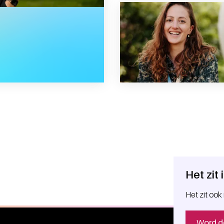
t veel voor me betekend”
Het zit
Het zit ook 
Word d