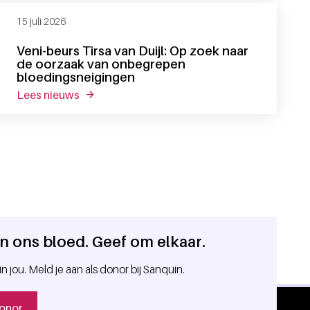
15 juli 2026
Veni-beurs Tirsa van Duijl: Op zoek naar
de oorzaak van onbegrepen
bloedingsneigingen
lees nieuws
over veni-beurs tirsa van duijl: op zoek naar
 in ons bloed. Geef om elkaar.
in jou. Meld je aan als donor bij Sanquin.
onor