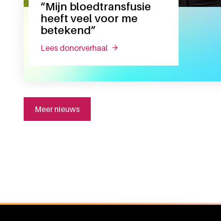
“Mijn bloedtransfusie
heeft veel voor me
betekend”
lees donorverhaal
over “mijn bloedtransfusie heef
Meer nieuws
Algemene informatie