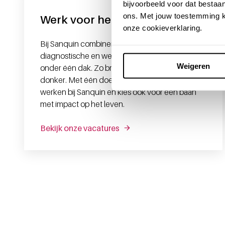
bijvoorbeeld voor dat bestaan
ons. Met jouw toestemming k
Werk voor het leven
onze cookieverklaring.
Bij Sanquin combineren we medische,
diagnostische en wetenschappelijke expertise
Weigeren
onder één dak. Zo brengen we licht in het
donker. Met één doel: levens veranderen. Kom
werken bij Sanquin en kies ook voor een baan
met impact op het leven.
Bekijk onze vacatures