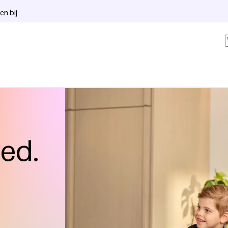
en bij
oed.