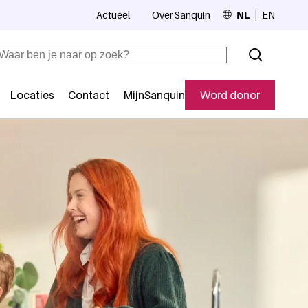
Actueel
Over Sanquin
NL
EN
Top navigation
Zoeken
Locaties
Contact
MijnSanquin
Word donor
Secundaire navigatie